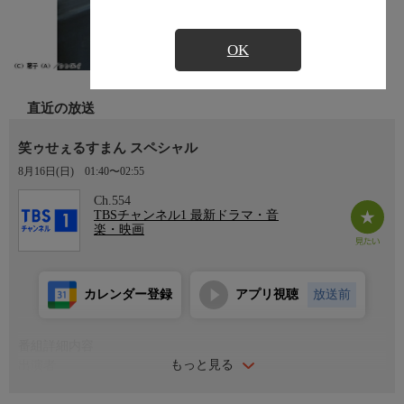
OK
直近の放送
笑ゥせぇるすまん スペシャル
8月16日(日)
01:40〜02:55
Ch.554
TBSチャンネル1 最新ドラマ・音
楽・映画
カレンダー登録
アプリ視聴
放送前
番組詳細内容
もっと見る
出演者
【声の出演】大平透、難波圭一、橋本晃一、松井菜桜子、山口勝