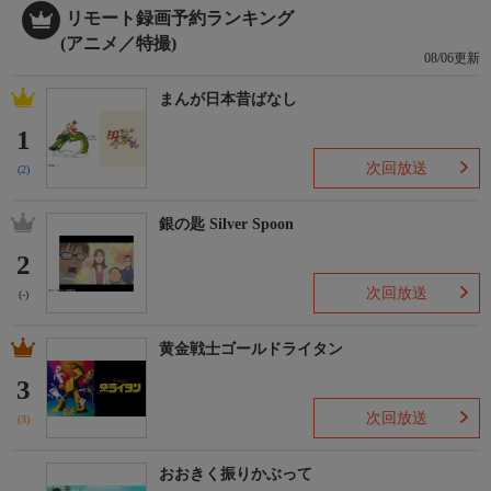
リモート録画予約ランキング
(アニメ／特撮)
08/06更新
まんが日本昔ばなし
1
次回放送
(2)
銀の匙 Silver Spoon
2
次回放送
(-)
黄金戦士ゴールドライタン
3
次回放送
(3)
おおきく振りかぶって