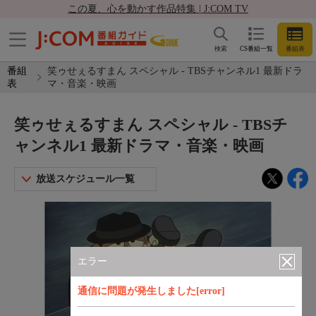
この夏、心を動かす作品特集 | J:COM TV
検索
CS番組一覧
番組表
番組
笑ゥせぇるすまん スペシャル - TBSチャンネル1 最新ドラ
表
マ・音楽・映画
笑ゥせぇるすまん スペシャル - TBSチ
ャンネル1 最新ドラマ・音楽・映画
放送スケジュール一覧
エラー
通信に問題が発生しました[error]