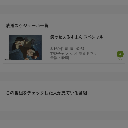
平 ほか
番組内容
原作は藤子不二雄（A）のブラック・ユーモア漫画。今回は1992
年12月のスペシャルで放送された4作品をドーンとまとめてオン
エア！サラリーマンの太宰（34）は職場のマドンナ・マリに好意
放送スケジュール一覧
を持つが、ライバルが多くいつも遠くから眺める立場だった。そ
笑ゥせぇるすまん スペシャル
んな太宰のために、喪黒は恋のライバルを次々と陥れ脱落させて
いく。遂に太宰はマリの部屋に入ることができたのだが…（「ラ
8/16(日)
01:40～02:55
ブミートンダー」より）。
TBSチャンネル1 最新ドラマ・
原作・脚本
音楽・映画
【原作】藤子不二雄（A）【脚本】梅野かおる
制作
シンエイ動画 １９９２
プロデューサー
児玉征太郎
この番組をチェックした人が見ている番組
ディレクター
総監督：クニ・トシロウ、監督：米谷良和