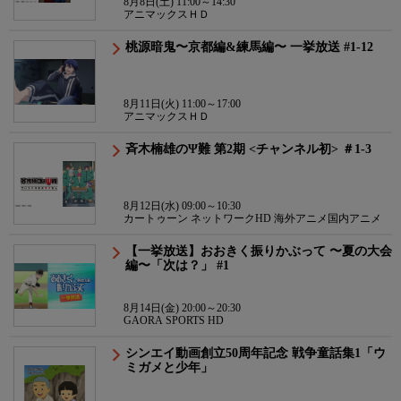
8月8日(土) 11:00～14:30
アニマックスＨＤ
桃源暗鬼〜京都編&練馬編〜 一挙放送 #1-12
8月11日(火) 11:00～17:00
アニマックスＨＤ
斉木楠雄のΨ難 第2期 <チャンネル初> ＃1-3
8月12日(水) 09:00～10:30
カートゥーン ネットワークHD 海外アニメ国内アニメ
【一挙放送】おおきく振りかぶって 〜夏の大会
編〜「次は？」 #1
8月14日(金) 20:00～20:30
GAORA SPORTS HD
シンエイ動画創立50周年記念 戦争童話集1「ウ
ミガメと少年」