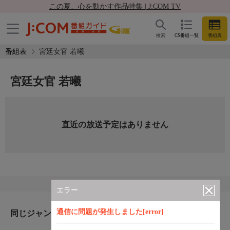
この夏、心を動かす作品特集 | J:COM TV
検索
CS番組一覧
番組表
番組表
宮廷女官 若曦
宮廷女官 若曦
直近の放送予定はありません
エラー
通信に問題が発生しました[error]
同じジャンルのおすすめ番組