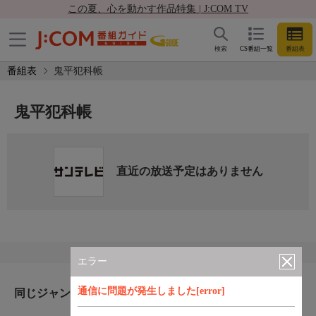
この夏、心を動かす作品特集 | J:COM TV
検索
CS番組一覧
番組表
番組表
鬼平犯科帳
鬼平犯科帳
直近の放送予定はありません
エラー
通信に問題が発生しました[error]
同じジャンルのおすすめ番組