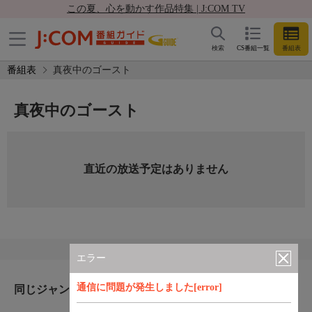
この夏、心を動かす作品特集 | J:COM TV
検索
CS番組一覧
番組表
番組表
真夜中のゴースト
真夜中のゴースト
直近の放送予定はありません
エラー
通信に問題が発生しました[error]
同じジャンルのおすすめ番組