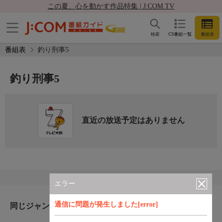
この夏、心を動かす作品特集 | J:COM TV
検索
CS番組一覧
番組表
番組表
釣り刑事5
釣り刑事5
直近の放送予定はありません
エラー
通信に問題が発生しました[error]
同じジャンルのおすすめ番組