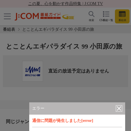
この夏、心を動かす作品特集 | J:COM TV
検索
CS番組一覧
番組表
番組表
とことんエギパラダイス 99 小田原の旅
とことんエギパラダイス 99 小田原の旅
直近の放送予定はありません
エラー
通信に問題が発生しました[error]
同じジャンルのおすすめ番組