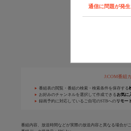
通信に問題が発生しま
J:COM番
番組表の閲覧・番組の検索・検索条件を保存する
お好みのチャンネルを選択して作成できる
お気に
録画予約に対応しているご自宅のSTBへの
リモー
番組内容、放送時間などが実際の放送内容と異なる場合が