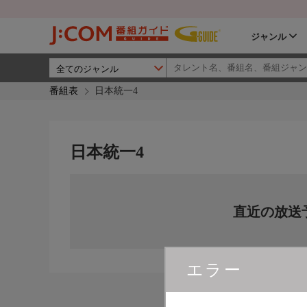
ジャンル
番組表
日本統一4
日本統一4
直近の放送
エラー