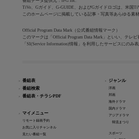
番組データ提供元：IPG Inc.
TiVo、Gガイド、G-GUIDE、およびGガイドロゴは、米国T
このホームページに掲載している記事・写真等あらゆる素
Official Program Data Mark（公式番組情報マーク）
このマークは「Official Program Data Mark」といい
「SI(Service Information)情報」を利用したサービ
番組表
ジャンル
番組検索
洋画
邦画
番組表・チラシPDF
海外ドラマ
国内ドラマ
マイメニュー
アジアドラマ
リモート録画予約
韓流まつり
お気に入りチャンネル
スポーツ
見たい番組一覧