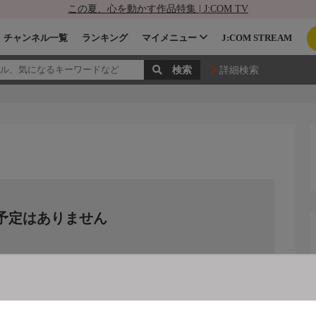
この夏、心を動かす作品特集 | J:COM TV
チャンネル一覧
ランキング
マイメニュー
J:COM STREAM
詳細検索
予定はありません