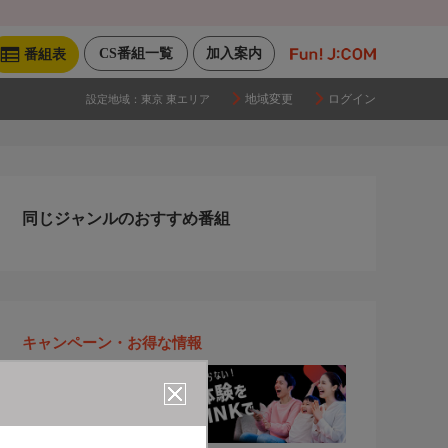
CS番組一覧
加入案内
番組表
地域変更
ログイン
設定地域：
東京 東エリア
同じジャンルのおすすめ番組
キャンペーン・お得な情報