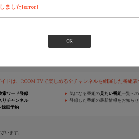
した[error]
OK
組ガイドは、J:COM TVで楽しめる全チャンネルを網羅した番組
検索ワード登録
気になる番組の
見たい番組
一覧への
入りチャンネル
登録した番組の最新情報をお知らせ
ト録画予約
ございます。