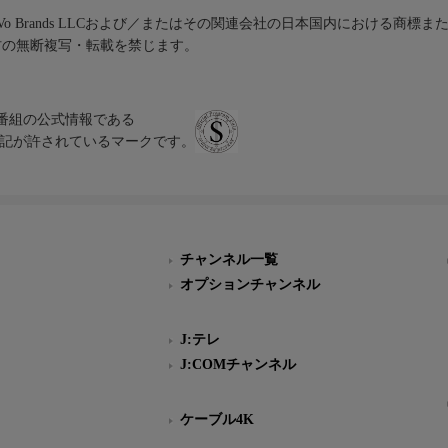
iVo Brands LLCおよび／またはその関連会社の日本国内における商標
材の無断複写・転載を禁じます。
、テレビ番組の公式情報である
スにのみ表記が許されているマークです。
チャンネル一覧
オプションチャンネル
J:テレ
J:COMチャンネル
ケーブル4K