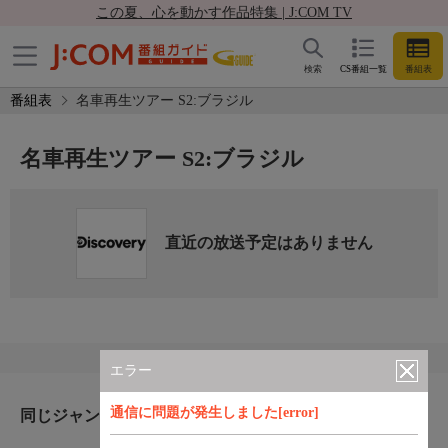
この夏、心を動かす作品特集 | J:COM TV
検索
CS番組一覧
番組表
番組表
名車再生ツアー S2:ブラジル
名車再生ツアー S2:ブラジル
直近の放送予定はありません
エラー
通信に問題が発生しました[error]
同じジャンルのおすすめ番組