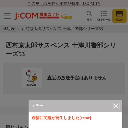
この夏、心を動かす作品特集 | J:COM TV
検索
CS番組一覧
番組表
番組表
西村京太郎サスペンス 十津川警部シリーズ53
西村京太郎サスペンス 十津川警部シリ
ーズ53
直近の放送予定はありません
エラー
通信に問題が発生しました[error]
同じジャンルのおすすめ番組