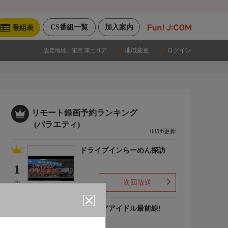
CS番組一覧
加入案内
番組表
地域変更
ログイン
設定地域：
東京 東エリア
リモート録画予約ランキング
(バラエティ)
08/06更新
ドライブインらーめん探訪
1
次回放送
(2)
グラビアアイドル最前線!
2