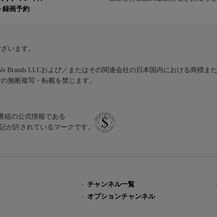
ト録画予約
ございます。
iVo Brands LLCおよび／またはその関連会社の日本国内における商標
材の無断複写・転載を禁じます。
、テレビ番組の公式情報である
スにのみ表記が許されているマークです。
チャンネル一覧
オプションチャンネル