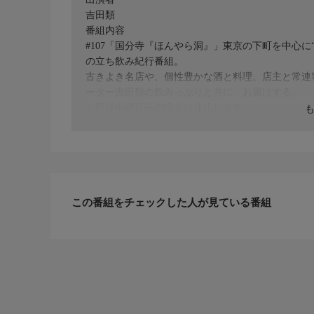
吉田類
番組内容
#107「国分寺『ほんやら洞』」東京の下町を中心
の立ち飲み紀行番組。
古きよき名店や、個性豊かな酒と料理、店主と常連
ーター吉田類の飲みっぷりと共に、お届けする。
※野球中継延長の場合は休止します
この番組をチェックした人が見ている番組