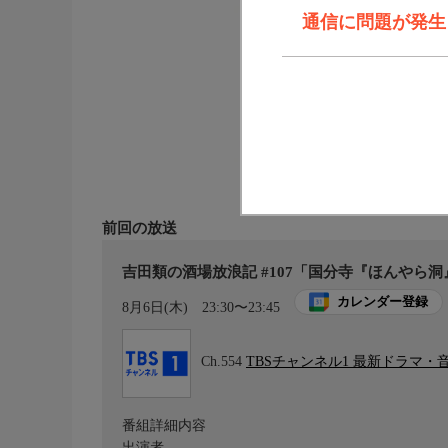
通信に問題が発生しま
前回の放送
吉田類の酒場放浪記 #107「国分寺『ほんやら洞
カレンダー登録
8月6日(木)
23:30〜23:45
Ch.554
TBSチャンネル1 最新ドラマ・
番組詳細内容
出演者