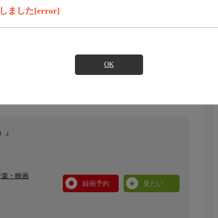
した[error]
OK
』」
音楽・映画
録画予約
見たい