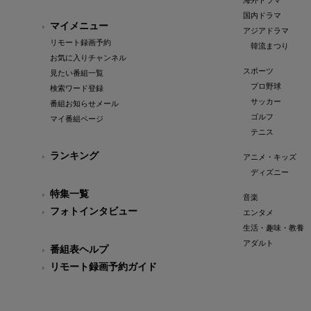
海外ドラマ
国内ドラマ
マイメニュー
アジアドラマ
リモート録画予約
韓流まつり
お気に入りチャンネル
スポーツ
見たい番組一覧
プロ野球
検索ワード登録
サッカー
番組お知らせメール
ゴルフ
マイ番組ページ
テニス
ランキング
アニメ・キッズ
ディズニー
特集一覧
音楽
フォトインタビュー
エンタメ
生活・趣味・教養
アダルト
番組表ヘルプ
リモート録画予約ガイド