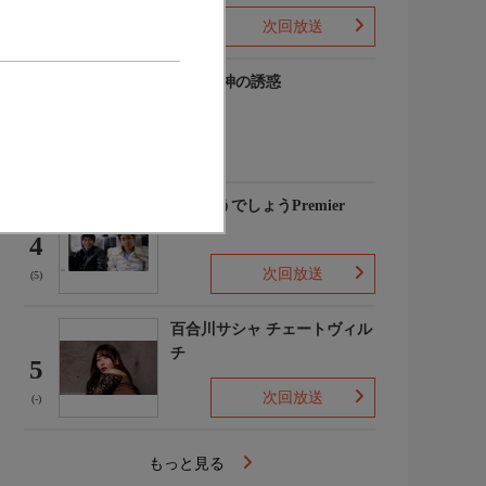
次回放送
(-)
谷碧 女神の誘惑
3
(-)
水曜どうでしょうPremier
4
次回放送
(5)
百合川サシャ チェートヴィル
チ
5
次回放送
(-)
もっと見る