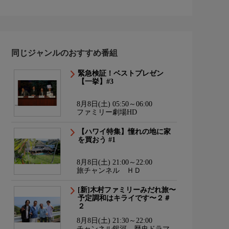
同じジャンルのおすすめ番組
緊急検証！ベストプレゼン
【一挙】#3
8月8日(土) 05:50～06:00
ファミリー劇場HD
【ハワイ特集】憧れの地に家
を買おう #1
8月8日(土) 21:00～22:00
旅チャンネル ＨＤ
[新]木村ファミリーみだれ旅〜
予定調和はキライです〜２＃
２
8月8日(土) 21:30～22:00
チャンネル銀河 歴史ドラマ・