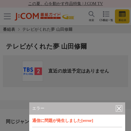
この夏、心を動かす作品特集 | J:COM TV
検索
CS番組一覧
番組表
番組表
テレビがくれた夢 山田修爾
テレビがくれた夢 山田修爾
直近の放送予定はありません
エラー
通信に問題が発生しました[error]
同じジャンルのおすすめ番組