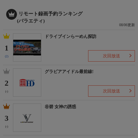
リモート録画予約ランキング
(バラエティ)
08/06更新
ドライブインらーめん探訪
1
次回放送
(2)
グラビアアイドル最前線!
2
次回放送
(-)
谷碧 女神の誘惑
3
(-)