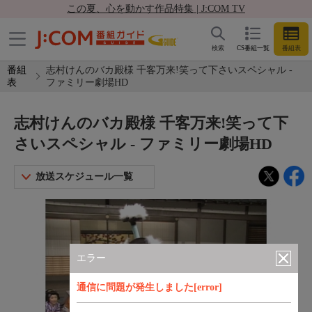
この夏、心を動かす作品特集 | J:COM TV
検索
CS番組一覧
番組表
番組
志村けんのバカ殿様 千客万来!笑って下さいスペシャル -
表
ファミリー劇場HD
志村けんのバカ殿様 千客万来!笑って下
さいスペシャル - ファミリー劇場HD
放送スケジュール一覧
エラー
通信に問題が発生しました[error]