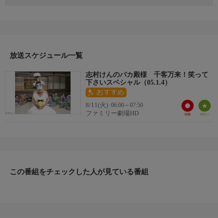
志村けんが生み出した数多くのキャラクターの中でも最強・最笑
を誇る人気者、それがバカ殿様！ 家臣やお付の者へ仕掛ける無
理難題、予想外の逆切れ、シュールないたずらの連続に、ゲスト
も思わず吹きだす可笑しさ！
【スタッフ】
-
放送スケジュール一覧
【キャスト】
志村けんのバカ殿様 千客万来！笑って
【出演】：志村けん、桑野信義、ダチョウ倶楽部、川村ひかる、
下さいスペシャル（05.1.4）
ＭＥＧＵＭＩ、堀越のり、安めぐみ、若槻千夏、くまきりあさ
美、山田千鶴、瀬戸早妃、大城美和、小森未来、小松世奈、はぜ
8/11(火)
06:00～07:50
き信一 【ゲスト】根本はるみ、小林恵美、河辺瞳、秦礼子、松
ファミリー劇場HD
浦亜弥、優香、高木ブー、Ｍｒ．マリック、中山秀征、波田陽
区、ヒロシ
【サブタイトル】
『2005.1.4 OA』
【放送・製作】
この番組をチェックした人が見ている番組
2005年初放送
【話数】
-
【視聴制限】
-