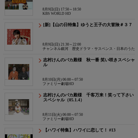
8月9日(日) 17:50～18:50
KBS WORLD HD
[新]【山の日特集】ゆうと王子の大冒険＃３７
8月9日(日) 21:30～22:00
チャンネル銀河 歴史ドラマ・サスペンス・日本のうた
志村けんのバカ殿様 秋一番 笑い咲きスペシャ
ル
8月10日(月) 06:00～07:50
ファミリー劇場HD
志村けんのバカ殿様 千客万来！笑って下さい
スペシャル（05.1.4）
8月11日(火) 06:00～07:50
ファミリー劇場HD
【ハワイ特集】ハワイに恋して！ #13