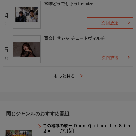
水曜どうでしょうPremier
4
次回放送
(5)
百合川サシャ チェートヴィルチ
5
次回放送
(-)
もっと見る
同じジャンルのおすすめ番組
この地域の歌王 Ｄｏｎ Ｑｕｉｘｏｔｅ Ｓｉｎ
ｇｅｒ [字][新]