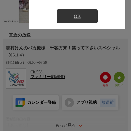
OK
直近の放送
志村けんのバカ殿様 千客万来！笑って下さいスペシャル
（05.1.4）
8月11日(火)
06:00〜07:50
Ch.558
ファミリー劇場HD
カレンダー登録
アプリ視聴
放送前
番組詳細内容
もっと見る
【あらすじ】