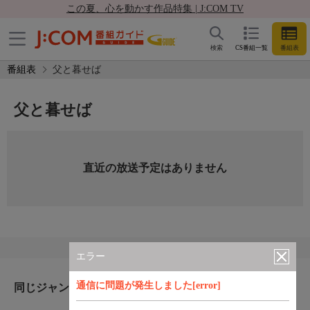
この夏、心を動かす作品特集 | J:COM TV
検索
CS番組一覧
番組表
番組表
父と暮せば
父と暮せば
直近の放送予定はありません
エラー
通信に問題が発生しました[error]
同じジャンルのおすすめ番組