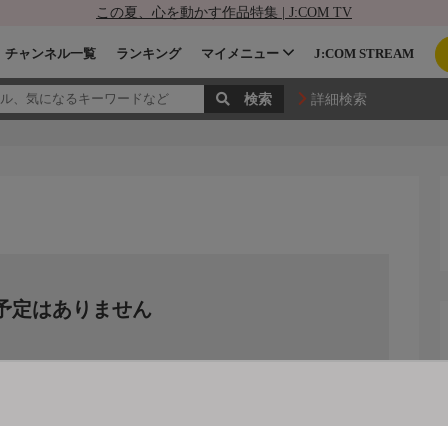
この夏、心を動かす作品特集 | J:COM TV
チャンネル一覧
ランキング
マイメニュー
J:COM STREAM
詳細検索
予定はありません