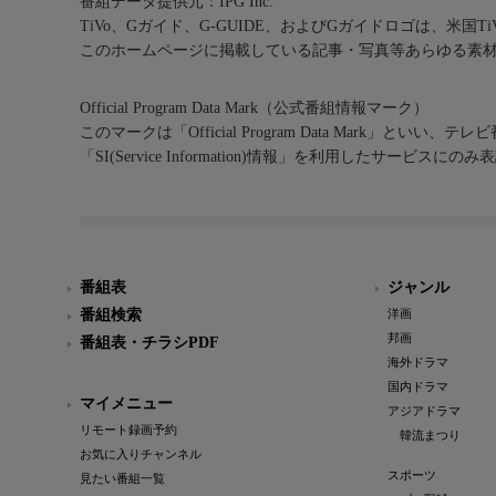
番組データ提供元：IPG Inc.
TiVo、Gガイド、G-GUIDE、およびGガイドロゴは、米国T
このホームページに掲載している記事・写真等あらゆる素
Official Program Data Mark（公式番組情報マーク）
このマークは「Official Program Data Mark」といい
「SI(Service Information)情報」を利用したサービ
番組表
ジャンル
番組検索
洋画
邦画
番組表・チラシPDF
海外ドラマ
国内ドラマ
マイメニュー
アジアドラマ
リモート録画予約
韓流まつり
お気に入りチャンネル
スポーツ
見たい番組一覧