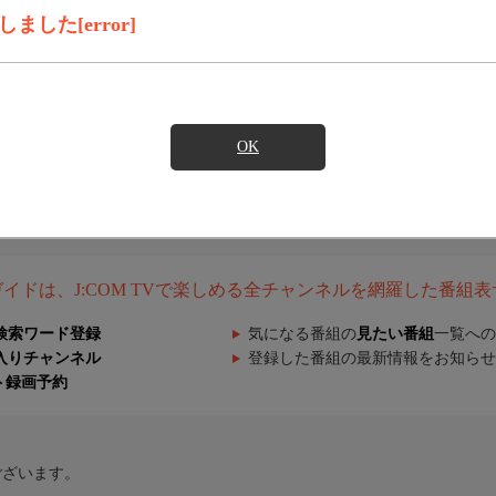
した[error]
OK
組ガイドは、J:COM TVで楽しめる全チャンネルを網羅した番組
検索ワード登録
気になる番組の
見たい番組
一覧への
入りチャンネル
登録した番組の最新情報をお知らせ
ト録画予約
ございます。