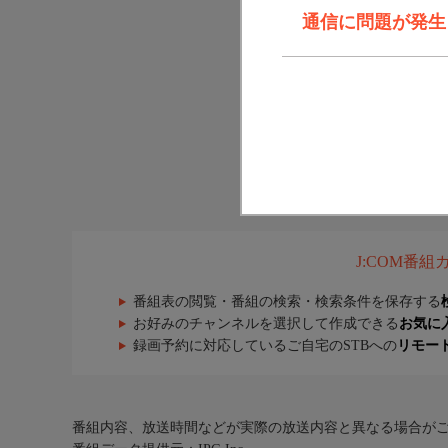
通信に問題が発生しま
J:COM番
番組表の閲覧・番組の検索・検索条件を保存する
お好みのチャンネルを選択して作成できる
お気に
録画予約に対応しているご自宅のSTBへの
リモー
番組内容、放送時間などが実際の放送内容と異なる場合が