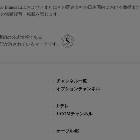
iVo Brands LLCおよび／またはその関連会社の日本国内における商標
材の無断複写・転載を禁じます。
、テレビ番組の公式情報である
スにのみ表記が許されているマークです。
チャンネル一覧
オプションチャンネル
J:テレ
J:COMチャンネル
ケーブル4K