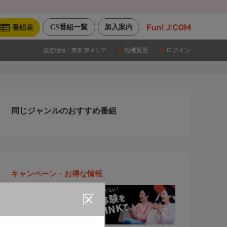
CS番組一覧
加入案内
番組表
地域変更
ログイン
設定地域：
東京 東エリア
同じジャンルのおすすめ番組
キャンペーン・お得な情報