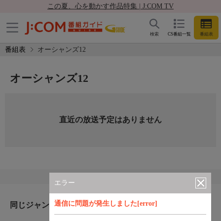
この夏、心を動かす作品特集 | J:COM TV
検索
CS番組一覧
番組表
番組表
オーシャンズ12
オーシャンズ12
直近の放送予定はありません
エラー
通信に問題が発生しました[error]
同じジャンルのおすすめ番組