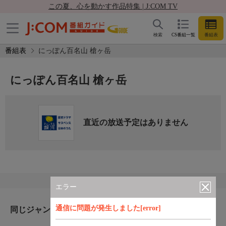
この夏、心を動かす作品特集 | J:COM TV
検索
CS番組一覧
番組表
番組表
にっぽん百名山 槍ヶ岳
にっぽん百名山 槍ヶ岳
直近の放送予定はありません
エラー
通信に問題が発生しました[error]
同じジャンルのおすすめ番組