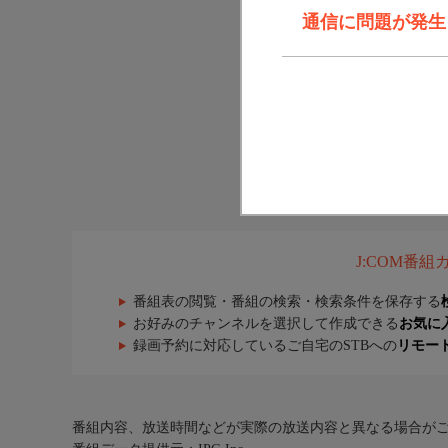
通信に問題が発生しま
J:COM番
番組表の閲覧・番組の検索・検索条件を保存する
お好みのチャンネルを選択して作成できる
お気に
録画予約に対応しているご自宅のSTBへの
リモー
番組内容、放送時間などが実際の放送内容と異なる場合が