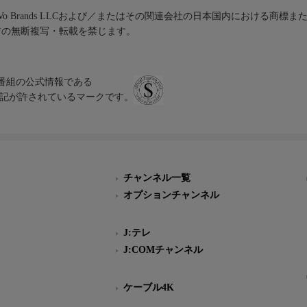
iVo Brands LLCおよび／またはその関連会社の日本国内における商標
材の無断複写・転載を禁じます。
、テレビ番組の公式情報である
スにのみ表記が許されているマークです。
チャンネル一覧
オプションチャンネル
J:テレ
J:COMチャンネル
ケーブル4K