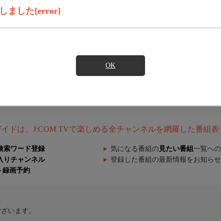
した[error]
OK
組ガイドは、J:COM TVで楽しめる全チャンネルを網羅した番組
検索ワード登録
気になる番組の
見たい番組
一覧への
入りチャンネル
登録した番組の最新情報をお知らせ
ト録画予約
ございます。