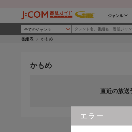
ジャンル
番組表
かもめ
かもめ
直近の放送
エラー