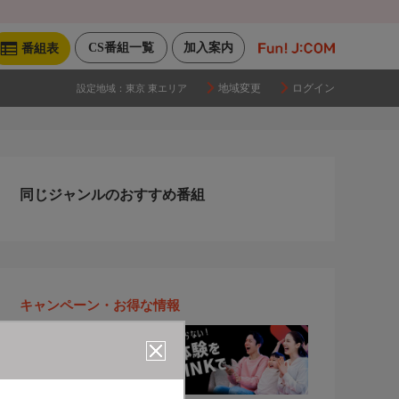
CS番組一覧
加入案内
番組表
地域変更
ログイン
設定地域：
東京 東エリア
同じジャンルのおすすめ番組
キャンペーン・お得な情報