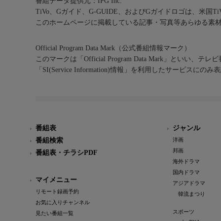
番組データ提供元：IPG Inc.
TiVo、Gガイド、G-GUIDE、およびGガイドロゴは、米国T
このホームページに掲載している記事・写真等あらゆる素
Official Program Data Mark（公式番組情報マーク）
このマークは「Official Program Data Mark」といい
「SI(Service Information)情報」を利用したサービ
番組表
ジャンル
番組検索
洋画
邦画
番組表・チラシPDF
海外ドラマ
国内ドラマ
マイメニュー
アジアドラマ
リモート録画予約
韓流まつり
お気に入りチャンネル
スポーツ
見たい番組一覧