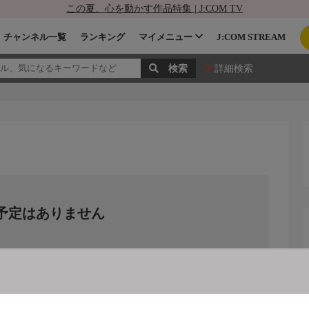
この夏、心を動かす作品特集 | J:COM TV
チャンネル一覧
ランキング
マイメニュー
J:COM STREAM
詳細検索
予定はありません