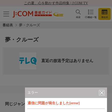
この夏、心を動かす作品特集 | J:COM TV
検索
CS番組一覧
番組表
番組表
夢・クルーズ
夢・クルーズ
直近の放送予定はありません
エラー
通信に問題が発生しました[error]
同じジャンルのおすすめ番組