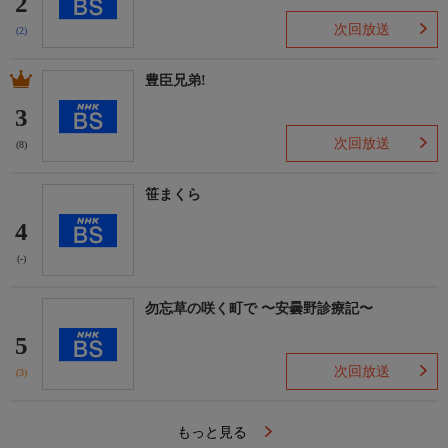
2
次回放送
(2)
豊臣兄弟!
3
次回放送
(8)
笹まくら
4
(-)
勿忘草の咲く町で 〜安曇野診療記〜
5
次回放送
(3)
もっと見る