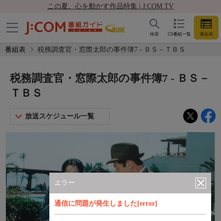
この夏、心を動かす作品特集 | J:COM TV
検索
CS番組一覧
番組表
番組表
税務調査官・窓際太郎の事件簿7 - ＢＳ－ＴＢＳ
税務調査官・窓際太郎の事件簿7 - ＢＳ－
ＴＢＳ
放送スケジュール一覧
エラー
通信に問題が発生しました[error]