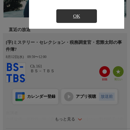
OK
直近の放送
[字]ミステリー・セレクション・税務調査官・窓際太郎の事
件簿7
8月12日(水)
09:59〜12:00
Ch.161
ＢＳ－ＴＢＳ
カレンダー登録
アプリ視聴
放送前
出演者
もっと見る
小林稔侍／北村総一朗／麻生祐未／渡辺いっけい／野村昭子／岩
崎ひろみ/石井苗子/坂上二郎/綾田俊樹/江藤漢/菅田俊/伊藤俊人/賀