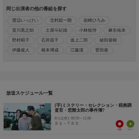
川黒之助/根本博成(他)
同じ出演者の他の番組を探す
番組内容
渡辺いっけい
北村総一朗
岩崎ひろみ
元エリート国税局調査官・窓辺太郎は、ある事件が原因で現在の
世田谷南税務署に左遷となり、“窓際くん”と呼ばれている。しか
賀川黒之助
土屋斗紀雄
小林稔侍
麻生祐未
し、それは表向きで実は有能な税務署員。ある日、窓辺は母・ト
野村昭子
石井苗子
坂上二郎
綾田俊樹
メと鳴門へ旅行へ出掛ける。が、元同僚の佐和子が女将を務める
老舗旅館「はし田」では、数日前に事故死した主人・恒夫から睡
伊藤俊人
根本博成
江藤漢
菅田俊
眠薬が検出され、殺人疑惑が浮上していた。
監督・演出
演出：山川雅史
原作・脚本
放送スケジュール一覧
脚本：土屋斗紀雄
[字]ミステリー・セレクション・税務調
査官・窓際太郎の事件簿7
制作
8/12(水)
2001年
09:59～12:00
ＢＳ－ＴＢＳ