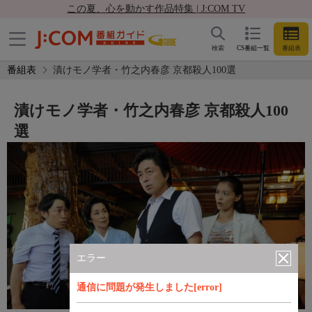
この夏、心を動かす作品特集 | J:COM TV
検索
CS番組一覧
番組表
番組表
漬けモノ学者・竹之内春彦 京都殺人100選
漬けモノ学者・竹之内春彦 京都殺人100
選
エラー
通信に問題が発生しました[error]