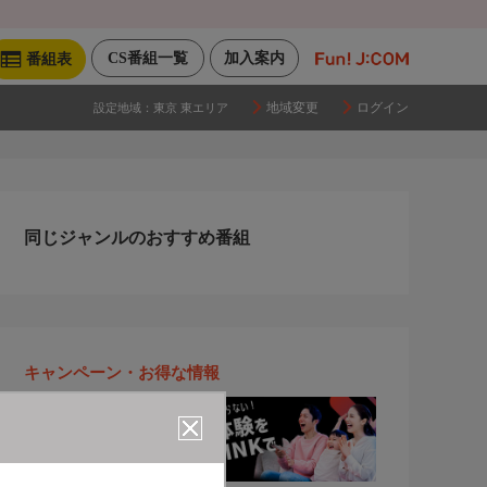
CS番組一覧
加入案内
番組表
地域変更
ログイン
設定地域：
東京 東エリア
同じジャンルのおすすめ番組
キャンペーン・お得な情報