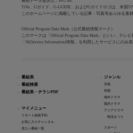
番組データ提供元：IPG Inc.
TiVo、Gガイド、G-GUIDE、およびGガイドロゴは、米国T
このホームページに掲載している記事・写真等あらゆる素
Official Program Data Mark（公式番組情報マーク）
このマークは「Official Program Data Mark」といい
「SI(Service Information)情報」を利用したサービ
番組表
ジャンル
番組検索
洋画
邦画
番組表・チラシPDF
海外ドラマ
国内ドラマ
マイメニュー
アジアドラマ
リモート録画予約
韓流まつり
お気に入りチャンネル
スポーツ
見たい番組一覧