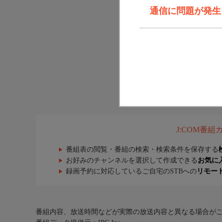
通信に問題が発生しま
J:COM番
番組表の閲覧・番組の検索・検索条件を保存する
お好みのチャンネルを選択して作成できる
お気に
録画予約に対応しているご自宅のSTBへの
リモー
番組内容、放送時間などが実際の放送内容と異なる場合が