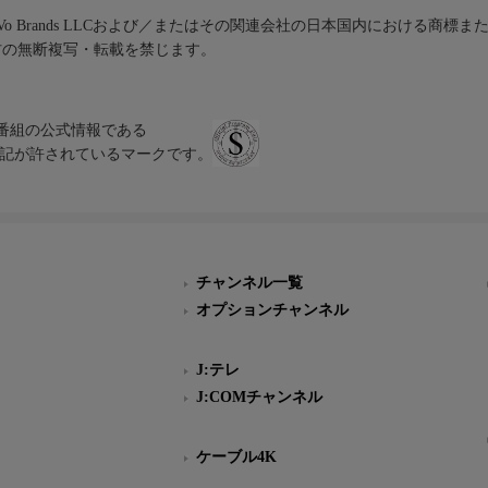
iVo Brands LLCおよび／またはその関連会社の日本国内における商標
材の無断複写・転載を禁じます。
、テレビ番組の公式情報である
スにのみ表記が許されているマークです。
チャンネル一覧
オプションチャンネル
J:テレ
J:COMチャンネル
ケーブル4K