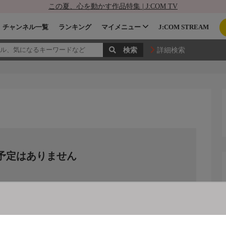
この夏、心を動かす作品特集 | J:COM TV
チャンネル一覧
ランキング
マイメニュー
J:COM STREAM
詳細検索
予定はありません