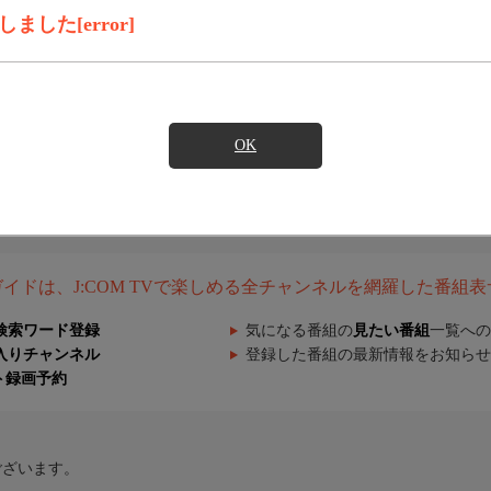
した[error]
OK
組ガイドは、J:COM TVで楽しめる全チャンネルを網羅した番組
検索ワード登録
気になる番組の
見たい番組
一覧への
入りチャンネル
登録した番組の最新情報をお知らせ
ト録画予約
ございます。