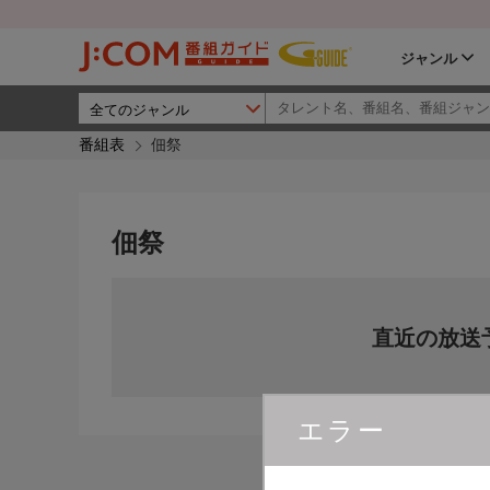
ジャンル
番組表
佃祭
佃祭
直近の放送
エラー