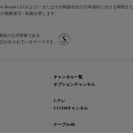
iVo Brands LLCおよび／またはその関連会社の日本国内における商標
材の無断複写・転載を禁じます。
、テレビ番組の公式情報である
スにのみ表記が許されているマークです。
チャンネル一覧
オプションチャンネル
J:テレ
J:COMチャンネル
ケーブル4K