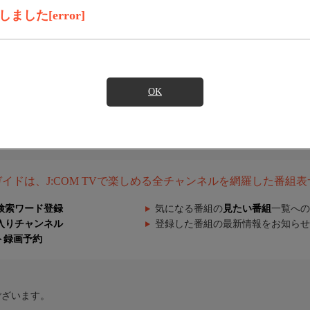
した[error]
OK
組ガイドは、J:COM TVで楽しめる全チャンネルを網羅した番組
検索ワード登録
気になる番組の
見たい番組
一覧への
入りチャンネル
登録した番組の最新情報をお知らせ
ト録画予約
ございます。