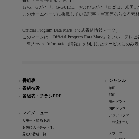
番組データ提供元：IPG Inc.
TiVo、Gガイド、G-GUIDE、およびGガイドロゴは、米国T
このホームページに掲載している記事・写真等あらゆる素
Official Program Data Mark（公式番組情報マーク）
このマークは「Official Program Data Mark」といい
「SI(Service Information)情報」を利用したサービ
番組表
ジャンル
番組検索
洋画
邦画
番組表・チラシPDF
海外ドラマ
国内ドラマ
マイメニュー
アジアドラマ
リモート録画予約
韓流まつり
お気に入りチャンネル
スポーツ
見たい番組一覧