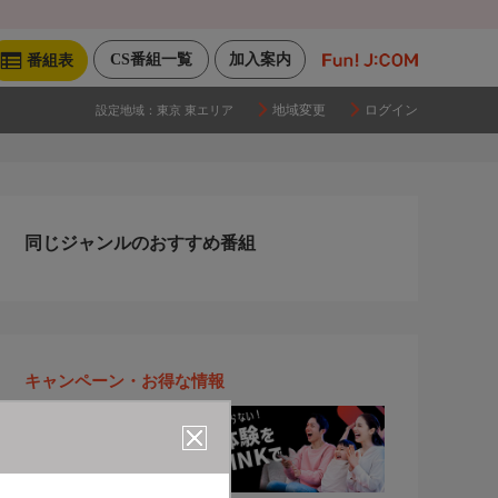
CS番組一覧
加入案内
番組表
地域変更
ログイン
設定地域：
東京 東エリア
同じジャンルのおすすめ番組
キャンペーン・お得な情報