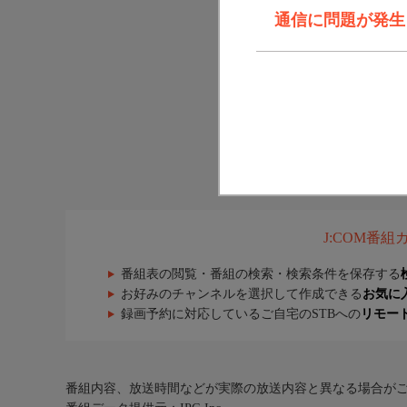
通信に問題が発生しま
J:COM番
番組表の閲覧・番組の検索・検索条件を保存する
お好みのチャンネルを選択して作成できる
お気に
録画予約に対応しているご自宅のSTBへの
リモー
番組内容、放送時間などが実際の放送内容と異なる場合が