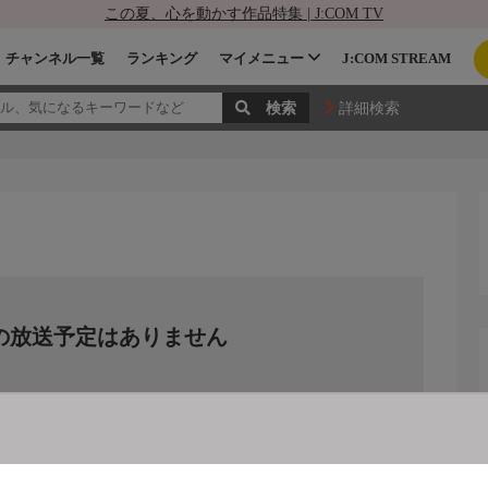
この夏、心を動かす作品特集 | J:COM TV
チャンネル一覧
ランキング
マイメニュー
J:COM STREAM
詳細検索
の放送予定はありません