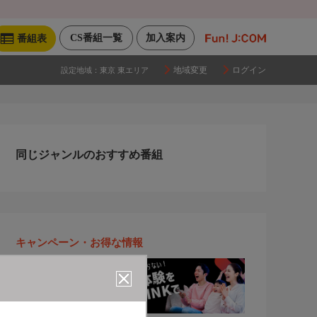
CS番組一覧
加入案内
番組表
地域変更
ログイン
設定地域：
東京 東エリア
同じジャンルのおすすめ番組
キャンペーン・お得な情報