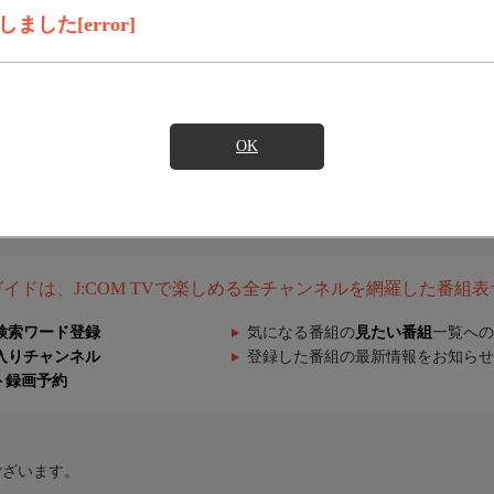
した[error]
OK
組ガイドは、J:COM TVで楽しめる全チャンネルを網羅した番組
検索ワード登録
気になる番組の
見たい番組
一覧への
入りチャンネル
登録した番組の最新情報をお知らせ
ト録画予約
ございます。