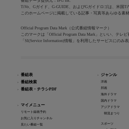
番組データ提供元：IPG Inc.
TiVo、Gガイド、G-GUIDE、およびGガイドロゴは、米国T
このホームページに掲載している記事・写真等あらゆる素
Official Program Data Mark（公式番組情報マーク）
このマークは「Official Program Data Mark」といい
「SI(Service Information)情報」を利用したサービ
番組表
ジャンル
番組検索
洋画
邦画
番組表・チラシPDF
海外ドラマ
国内ドラマ
マイメニュー
アジアドラマ
リモート録画予約
韓流まつり
お気に入りチャンネル
スポーツ
見たい番組一覧