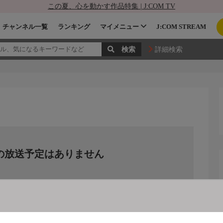
この夏、心を動かす作品特集 | J:COM TV
チャンネル一覧
ランキング
マイメニュー
J:COM STREAM
詳細検索
の放送予定はありません