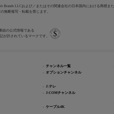
iVo Brands LLCおよび／またはその関連会社の日本国内における商標
材の無断複写・転載を禁じます。
、テレビ番組の公式情報である
スにのみ表記が許されているマークです。
チャンネル一覧
オプションチャンネル
J:テレ
J:COMチャンネル
ケーブル4K