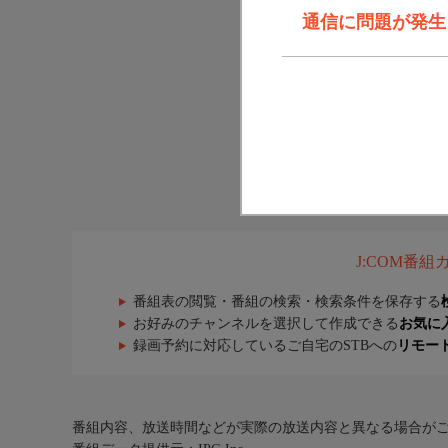
通信に問題が発生しま
J:COM番
番組表の閲覧・番組の検索・検索条件を保存する
お好みのチャンネルを選択して作成できる
お気に
録画予約に対応しているご自宅のSTBへの
リモー
番組内容、放送時間などが実際の放送内容と異なる場合が