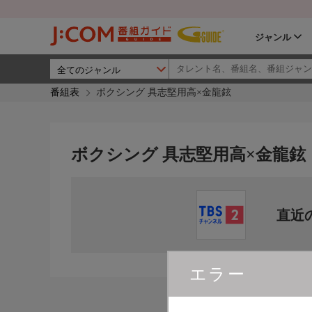
ジャンル
番組表
ボクシング 具志堅用高×金龍鉉
ボクシング 具志堅用高×金龍鉉
直近
エラー