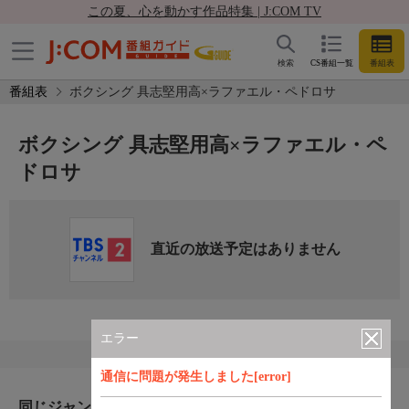
この夏、心を動かす作品特集 | J:COM TV
検索
CS番組一覧
番組表
番組表
ボクシング 具志堅用高×ラファエル・ペドロサ
ボクシング 具志堅用高×ラファエル・ペ
ドロサ
直近の放送予定はありません
エラー
通信に問題が発生しました[error]
同じジャンルのおすすめ番組