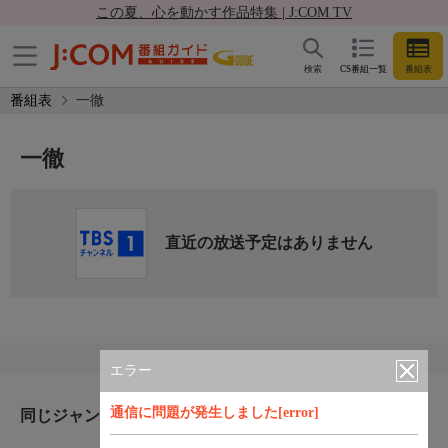
この夏、心を動かす作品特集 | J:COM TV
検索
CS番組一覧
番組表
番組表
一徹
一徹
直近の放送予定はありません
エラー
通信に問題が発生しました[error]
同じジャンルのおすすめ番組