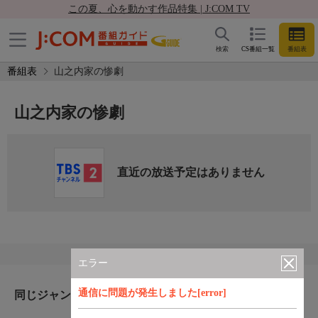
この夏、心を動かす作品特集 | J:COM TV
検索
CS番組一覧
番組表
番組表
山之内家の惨劇
山之内家の惨劇
直近の放送予定はありません
エラー
通信に問題が発生しました[error]
同じジャンルのおすすめ番組