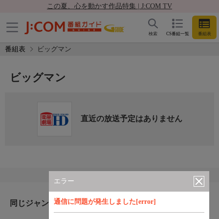
この夏、心を動かす作品特集 | J:COM TV
検索
CS番組一覧
番組表
番組表
ビッグマン
ビッグマン
直近の放送予定はありません
エラー
通信に問題が発生しました[error]
同じジャンルのおすすめ番組