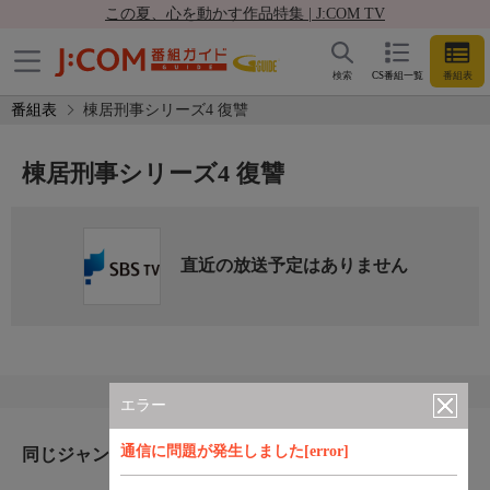
この夏、心を動かす作品特集 | J:COM TV
検索
CS番組一覧
番組表
番組表
棟居刑事シリーズ4 復讐
棟居刑事シリーズ4 復讐
直近の放送予定はありません
エラー
通信に問題が発生しました[error]
同じジャンルのおすすめ番組