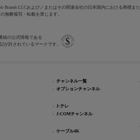
iVo Brands LLCおよび／またはその関連会社の日本国内における商標
材の無断複写・転載を禁じます。
、テレビ番組の公式情報である
スにのみ表記が許されているマークです。
チャンネル一覧
オプションチャンネル
J:テレ
J:COMチャンネル
ケーブル4K