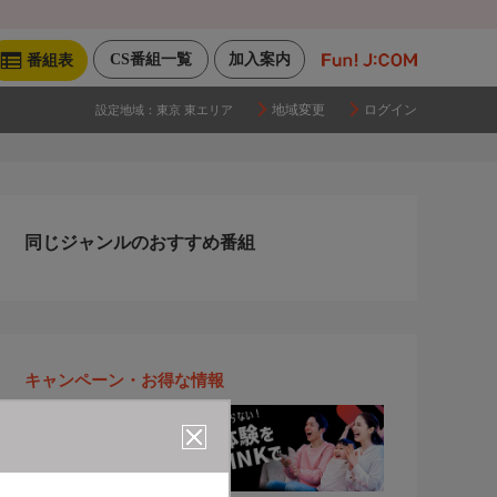
CS番組一覧
加入案内
番組表
地域変更
ログイン
設定地域：
東京 東エリア
同じジャンルのおすすめ番組
キャンペーン・お得な情報