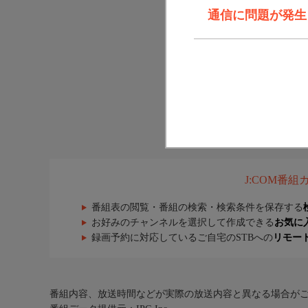
通信に問題が発生しま
J:COM番
番組表の閲覧・番組の検索・検索条件を保存する
お好みのチャンネルを選択して作成できる
お気に
録画予約に対応しているご自宅のSTBへの
リモー
番組内容、放送時間などが実際の放送内容と異なる場合が