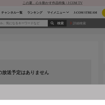
この夏、心を動かす作品特集 | J:COM TV
チャンネル一覧
ランキング
マイメニュー
J:COM STREAM
詳細検索
の放送予定はありません