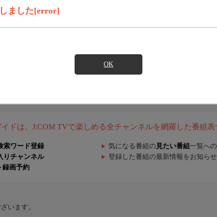
した[error]
OK
組ガイドは、J:COM TVで楽しめる全チャンネルを網羅した番組
検索ワード登録
気になる番組の
見たい番組
一覧への
入りチャンネル
登録した番組の最新情報をお知らせ
ト録画予約
ございます。