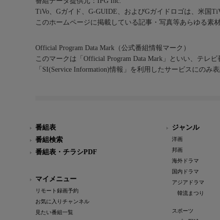
番組データ提供元：IPG Inc.
TiVo、Gガイド、G-GUIDE、およびGガイドロゴは、米国T
このホームページに掲載している記事・写真等あらゆる素
Official Program Data Mark（公式番組情報マーク）
このマークは「Official Program Data Mark」といい
「SI(Service Information)情報」を利用したサービ
番組表
ジャンル
番組検索
洋画
邦画
番組表・チラシPDF
海外ドラマ
国内ドラマ
マイメニュー
アジアドラマ
リモート録画予約
韓流まつり
お気に入りチャンネル
スポーツ
見たい番組一覧