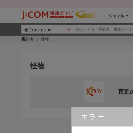
ジャンル
番組表
怪物
怪物
直近
エラー