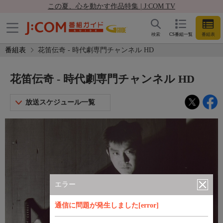
この夏、心を動かす作品特集 | J:COM TV
検索
CS番組一覧
番組表
番組表
花笛伝奇 - 時代劇専門チャンネル HD
花笛伝奇 - 時代劇専門チャンネル HD
放送スケジュール一覧
エラー
通信に問題が発生しました[error]