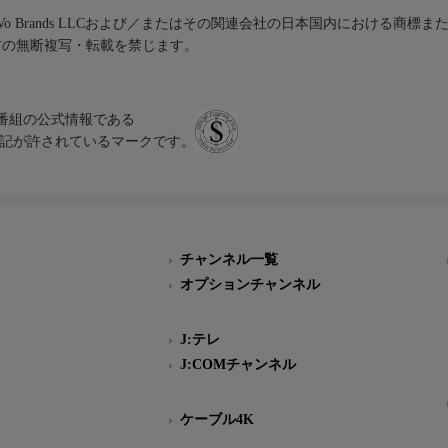
iVo Brands LLCおよび／またはその関連会社の日本国内における商標
材の無断複写・転載を禁じます。
、テレビ番組の公式情報である
スにのみ表記が許されているマークです。
チャンネル一覧
オプションチャンネル
J:テレ
J:COMチャンネル
ケーブル4K