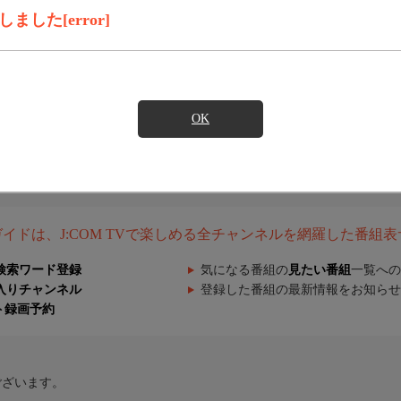
した[error]
OK
組ガイドは、J:COM TVで楽しめる全チャンネルを網羅した番組
検索ワード登録
気になる番組の
見たい番組
一覧への
入りチャンネル
登録した番組の最新情報をお知らせ
ト録画予約
ございます。