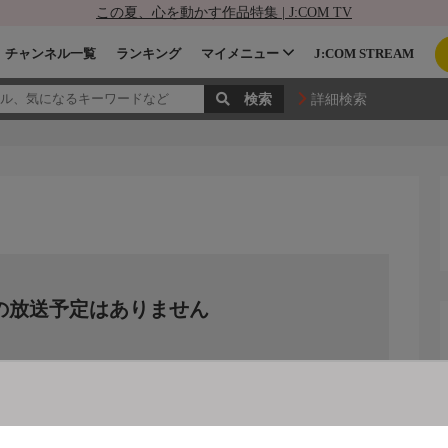
この夏、心を動かす作品特集 | J:COM TV
チャンネル一覧
ランキング
マイメニュー
J:COM STREAM
詳細検索
の放送予定はありません