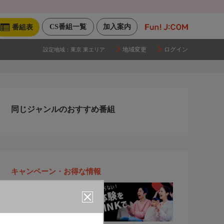
CS番組一覧
加入案内
番組表
地域変更
ログイン
設定地域：
東京 東エリア
同じジャンルのおすすめ番組
キャンペーン・お得な情報