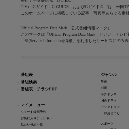
番組データ提供元：IPG Inc.
TiVo、Gガイド、G-GUIDE、およびGガイドロゴは、米国T
このホームページに掲載している記事・写真等あらゆる素
Official Program Data Mark（公式番組情報マーク）
このマークは「Official Program Data Mark」といい
「SI(Service Information)情報」を利用したサービ
番組表
ジャンル
番組検索
洋画
邦画
番組表・チラシPDF
海外ドラマ
国内ドラマ
マイメニュー
アジアドラマ
リモート録画予約
韓流まつり
お気に入りチャンネル
スポーツ
見たい番組一覧