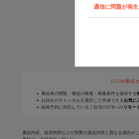
通信に問題が発生しま
J:COM番
番組表の閲覧・番組の検索・検索条件を保存する
お好みのチャンネルを選択して作成できる
お気に
録画予約に対応しているご自宅のSTBへの
リモー
番組内容、放送時間などが実際の放送内容と異なる場合が