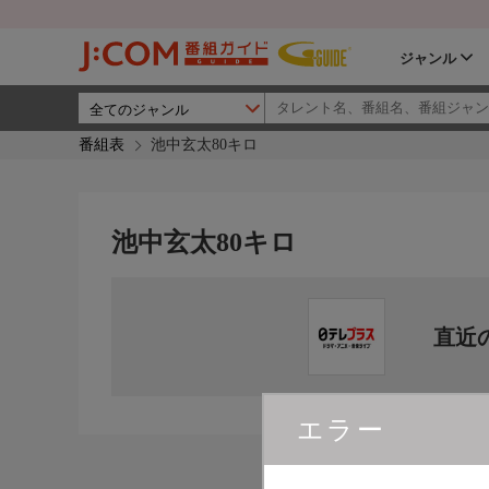
ジャンル
番組表
池中玄太80キロ
池中玄太80キロ
直近
エラー