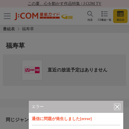
この夏、心を動かす作品特集 | J:COM TV
検索
CS番組一覧
番組表
番組表
福寿草
福寿草
直近の放送予定はありません
エラー
通信に問題が発生しました[error]
同じジャンルのおすすめ番組