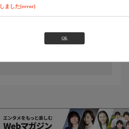
した[error]
OK
の放送予定はありません