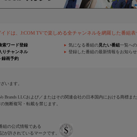
組ガイドは、J:COM TVで楽しめる全チャンネルを網羅した番組
検索ワード登録
気になる番組の
見たい番組
一覧への
入りチャンネル
登録した番組の最新情報をお知らせ
ト録画予約
ございます。
iVo Brands LLCおよび／またはその関連会社の日本国内における商標
材の無断複写・転載を禁じます。
、テレビ番組の公式情報である
スにのみ表記が許されているマークです。