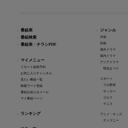
番組表
ジャンル
番組検索
洋画
邦画
番組表・チラシPDF
海外ドラマ
国内ドラマ
マイメニュー
アジアドラマ
リモート録画予約
韓流まつり
お気に入りチャンネル
スポーツ
見たい番組一覧
プロ野球
検索ワード登録
サッカー
番組お知らせメール
ゴルフ
マイ番組ページ
テニス
ランキング
アニメ・キッズ
ディズニー