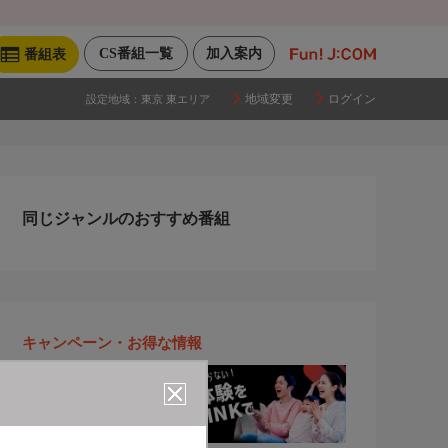
CS番組一覧
加入案内
番組表
地域変更
ログイン
設定地域：
東京 東エリア
同じジャンルのおすすめ番組
キャンペーン・お得な情報