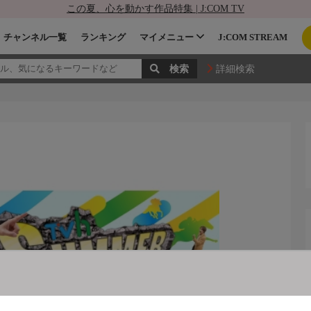
この夏、心を動かす作品特集 | J:COM TV
チャンネル一覧
ランキング
マイメニュー
J:COM STREAM
詳細検索