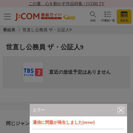
この夏、心を動かす作品特集 | J:COM TV
検索
CS番組一覧
番組表
番組表
世直し公務員 ザ・公証人9
世直し公務員 ザ・公証人9
直近の放送予定はありません
エラー
通信に問題が発生しました[error]
同じジャンルのおすすめ番組