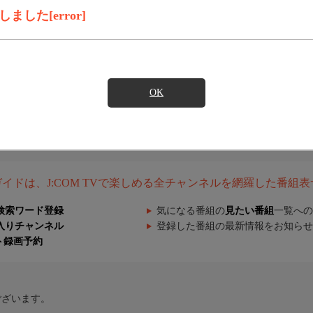
した[error]
OK
組ガイドは、J:COM TVで楽しめる全チャンネルを網羅した番組
検索ワード登録
気になる番組の
見たい番組
一覧への
入りチャンネル
登録した番組の最新情報をお知らせ
ト録画予約
ございます。