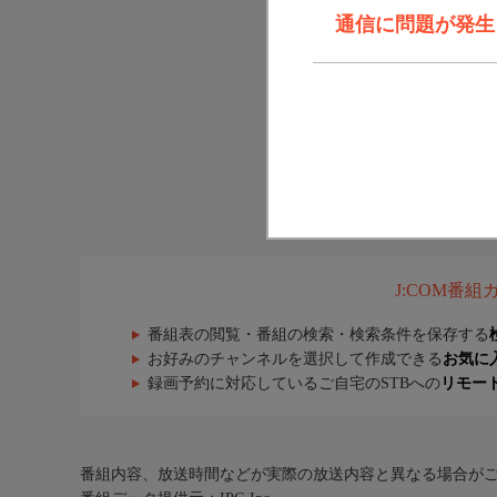
通信に問題が発生しま
J:COM番
番組表の閲覧・番組の検索・検索条件を保存する
お好みのチャンネルを選択して作成できる
お気に
録画予約に対応しているご自宅のSTBへの
リモー
番組内容、放送時間などが実際の放送内容と異なる場合が