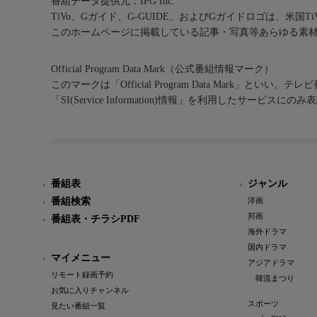
番組データ提供元：IPG Inc.
TiVo、Gガイド、G-GUIDE、およびGガイドロゴは、米国T
このホームページに掲載している記事・写真等あらゆる素
Official Program Data Mark（公式番組情報マーク）
このマークは「Official Program Data Mark」といい
「SI(Service Information)情報」を利用したサービ
番組表
ジャンル
番組検索
洋画
邦画
番組表・チラシPDF
海外ドラマ
国内ドラマ
マイメニュー
アジアドラマ
リモート録画予約
韓流まつり
お気に入りチャンネル
スポーツ
見たい番組一覧