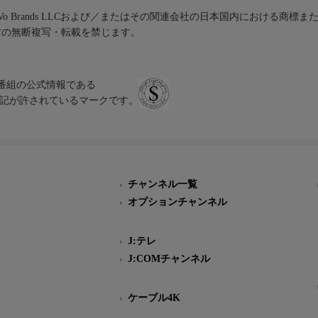
iVo Brands LLCおよび／またはその関連会社の日本国内における商標
材の無断複写・転載を禁じます。
、テレビ番組の公式情報である
スにのみ表記が許されているマークです。
チャンネル一覧
オプションチャンネル
J:テレ
J:COMチャンネル
ケーブル4K