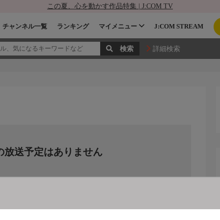
この夏、心を動かす作品特集 | J:COM TV
チャンネル一覧
ランキング
マイメニュー
J:COM STREAM
詳細検索
の放送予定はありません