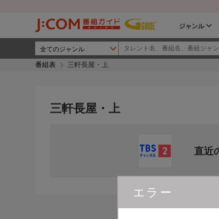
ジャンル
番組表
三軒長屋・上
三軒長屋・上
直近
エラー