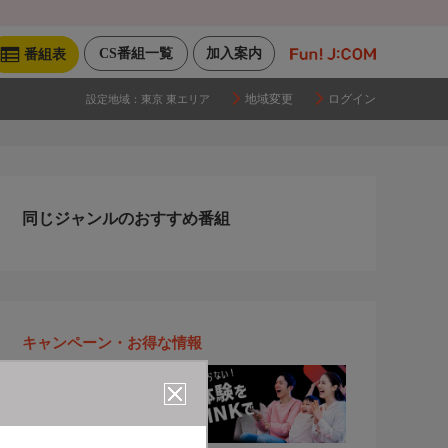
CS番組一覧
加入案内
番組表
地域変更
ログイン
設定地域：
東京 東エリア
同じジャンルのおすすめ番組
キャンペーン・お得な情報