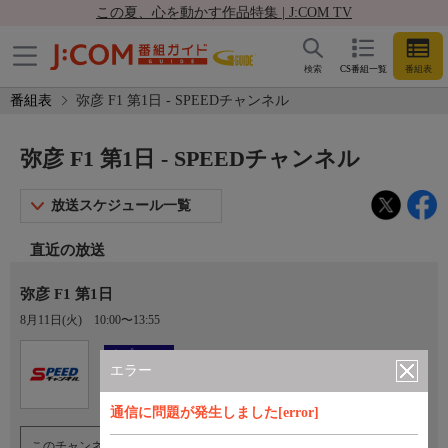
この夏、心を動かす作品特集 | J:COM TV
検索
CS番組一覧
番組表
番組表
弥彦 F1 第1日 - SPEEDチャンネル
弥彦 F1 第1日 - SPEEDチャンネル
放送スケジュール一覧
直近の放送
弥彦 F1 第1日
8月11日(火)
10:00〜13:55
Ch.923
オプション
SPEEDチャンネル
エラー
通信に問題が発生しました[error]
このチャンネルのご視聴には、オプションチャンネル(有料)のご契約が