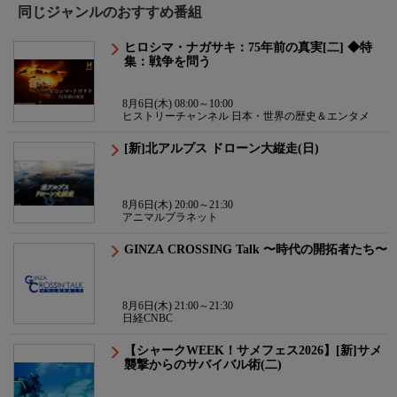
同じジャンルのおすすめ番組
ヒロシマ・ナガサキ：75年前の真実[二] ◆特
集：戦争を問う
8月6日(木) 08:00～10:00
ヒストリーチャンネル 日本・世界の歴史＆エンタメ
[新]北アルプス ドローン大縦走(日)
8月6日(木) 20:00～21:30
アニマルプラネット
GINZA CROSSING Talk 〜時代の開拓者たち〜
8月6日(木) 21:00～21:30
日経CNBC
【シャークWEEK！サメフェス2026】[新]サメ
襲撃からのサバイバル術(二)