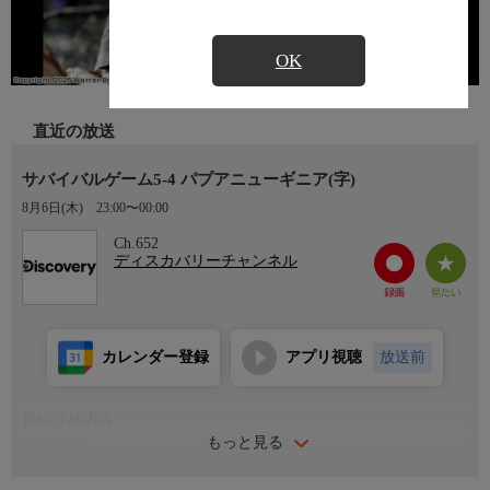
OK
直近の放送
サバイバルゲーム5-4 パプアニューギニア(字)
8月6日(木)
23:00〜00:00
Ch.652
ディスカバリーチャンネル
カレンダー登録
アプリ視聴
放送前
番組詳細内容
もっと見る
番組詳細
ベア・グリルスが、体を張ってサバイバルに挑戦する…今回は、