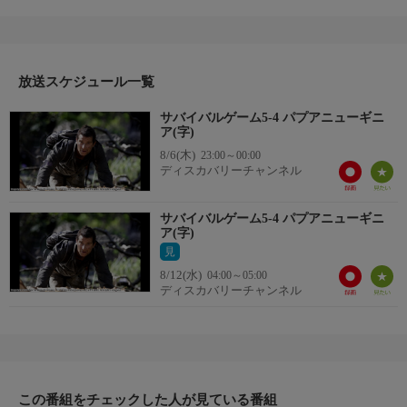
パプアニューギニア南部でサバイバル、危険が潜む南部の島に到
着ベア…。ベア・グリルスは、たった１本のやりを片手に、サメ
がはびこる海で２メートル以上の大物に挑む。命がけで崩落崖を
よじ登ったベアに、地上約３０メートルから急斜面を飛び越える
という試練が待ち受けていた。さらに食事にありつこうと、素手
放送スケジュール一覧
でサメに向かうベア。竹を使って帆といかだを作り、荒れ
サバイバルゲーム5-4 パプアニューギニ
番組詳細
ア(字)
た海へとこぎ出すが、ベアの簡易な舟は救助されるまで持ちこた
8/6(木)
23:00～00:00
えることができるのだろうか。
ディスカバリーチャンネル
サバイバルゲーム5-4 パプアニューギニ
ア(字)
見
8/12(水)
04:00～05:00
ディスカバリーチャンネル
この番組をチェックした人が見ている番組