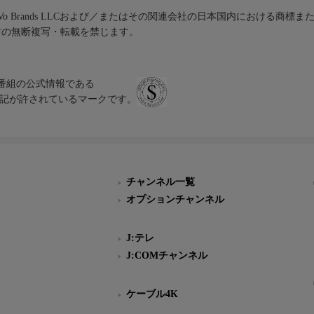
iVo Brands LLCおよび／またはその関連会社の日本国内における商標
材の無断複写・転載を禁じます。
、テレビ番組の公式情報である
スにのみ表記が許されているマークです。
チャンネル一覧
オプションチャンネル
J:テレ
J:COMチャンネル
ケーブル4K