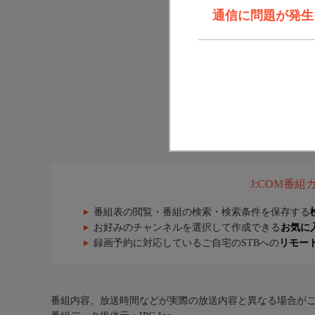
通信に問題が発生しま
J:COM番
番組表の閲覧・番組の検索・検索条件を保存する
お好みのチャンネルを選択して作成できる
お気に
録画予約に対応しているご自宅のSTBへの
リモー
番組内容、放送時間などが実際の放送内容と異なる場合が