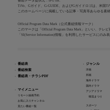
番組データ提供元：IPG Inc.
TiVo、Gガイド、G-GUIDE、およびGガイドロゴは、米国T
このホームページに掲載している記事・写真等あらゆる素
Official Program Data Mark（公式番組情報マーク）
このマークは「Official Program Data Mark」といい
「SI(Service Information)情報」を利用したサービ
番組表
ジャンル
番組検索
洋画
邦画
番組表・チラシPDF
海外ドラマ
国内ドラマ
マイメニュー
アジアドラマ
リモート録画予約
韓流まつり
お気に入りチャンネル
スポーツ
見たい番組一覧