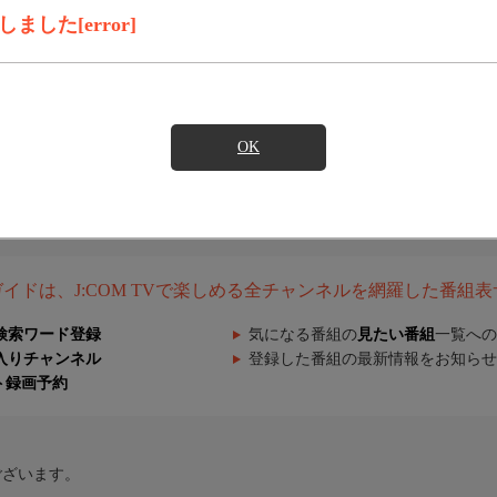
した[error]
OK
組ガイドは、J:COM TVで楽しめる全チャンネルを網羅した番組
検索ワード登録
気になる番組の
見たい番組
一覧への
入りチャンネル
登録した番組の最新情報をお知らせ
ト録画予約
ございます。