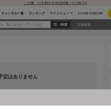
この夏、心を動かす作品特集 | J:COM TV
チャンネル一覧
ランキング
マイメニュー
J:COM STREAM
詳細検索
予定はありません