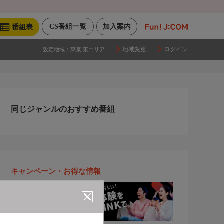
CS番組一覧
加入案内
番組表
地域変更
ログイン
設定地域：
東京 東エリア
同じジャンルのおすすめ番組
キャンペーン・お得な情報