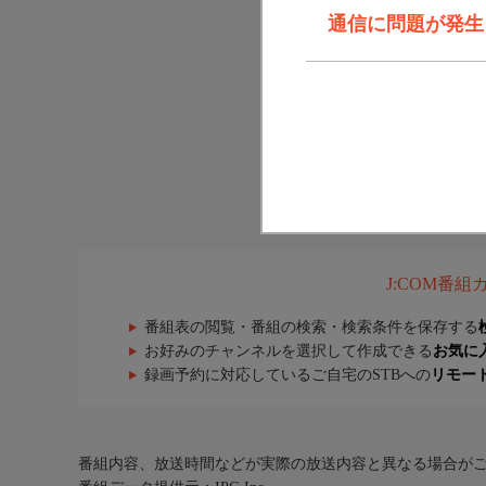
通信に問題が発生しま
J:COM番
番組表の閲覧・番組の検索・検索条件を保存する
お好みのチャンネルを選択して作成できる
お気に
録画予約に対応しているご自宅のSTBへの
リモー
番組内容、放送時間などが実際の放送内容と異なる場合が