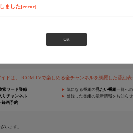
した[error]
OK
組ガイドは、J:COM TVで楽しめる全チャンネルを網羅した番組
検索ワード登録
気になる番組の
見たい番組
一覧への
入りチャンネル
登録した番組の最新情報をお知らせ
ト録画予約
ございます。