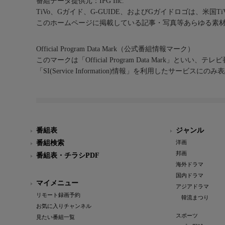
番組データ提供元：IPG Inc.
TiVo、Gガイド、G-GUIDE、およびGガイドロゴは、米国T
このホームページに掲載している記事・写真等あらゆる素
Official Program Data Mark（公式番組情報マーク）
このマークは「Official Program Data Mark」といい
「SI(Service Information)情報」を利用したサービ
番組表
ジャンル
番組検索
洋画
邦画
番組表・チラシPDF
海外ドラマ
国内ドラマ
マイメニュー
アジアドラマ
リモート録画予約
韓流まつり
お気に入りチャンネル
スポーツ
見たい番組一覧