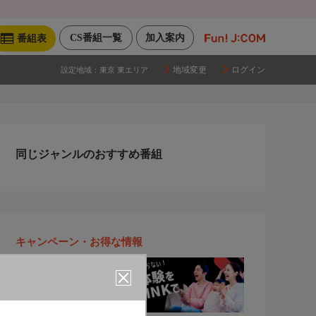
CS番組一覧
加入案内
番組表
地域変更
ログイン
設定地域：
東京 東エリア
同じジャンルのおすすめ番組
キャンペーン・お得な情報