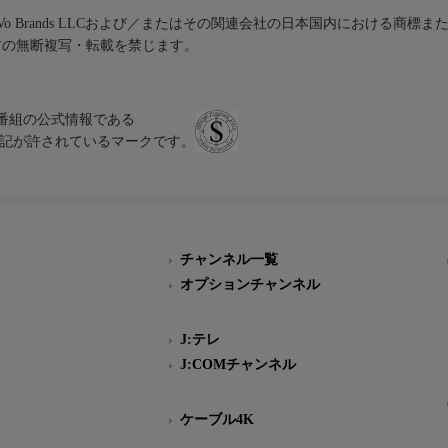
iVo Brands LLCおよび／またはその関連会社の日本国内における商標
材の無断複写・転載を禁じます。
、テレビ番組の公式情報である
スにのみ表記が許されているマークです。
チャンネル一覧
オプションチャンネル
J:テレ
J:COMチャンネル
ケーブル4K