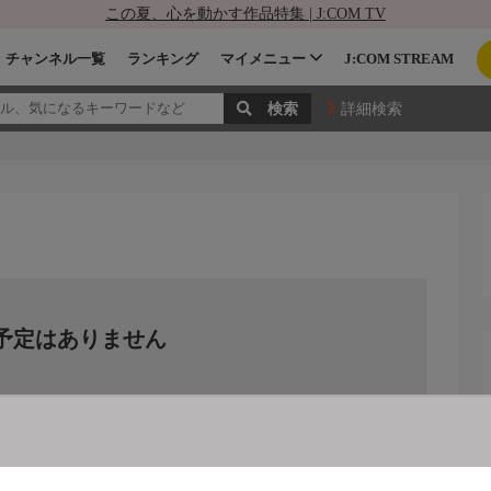
この夏、心を動かす作品特集 | J:COM TV
チャンネル一覧
ランキング
マイメニュー
J:COM STREAM
詳細検索
予定はありません