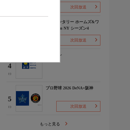
次回放送
(1)
エレメンタリー ホームズ&ワ
トソン in NY シーズン4
3
次回放送
(2)
下山メシ
4
(-)
プロ野球 2026 DeNA×阪神
5
次回放送
(-)
もっと見る