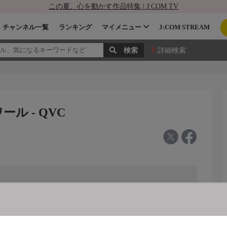
この夏、心を動かす作品特集 | J:COM TV
チャンネル一覧
ランキング
マイメニュー
J:COM STREAM
詳細検索
ル - QVC