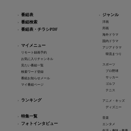
番組表
ジャンル
番組検索
洋画
邦画
番組表・チラシPDF
海外ドラマ
国内ドラマ
マイメニュー
アジアドラマ
リモート録画予約
韓流まつり
お気に入りチャンネル
スポーツ
見たい番組一覧
プロ野球
検索ワード登録
サッカー
番組お知らせメール
ゴルフ
マイ番組ページ
テニス
ランキング
アニメ・キッズ
ディズニー
特集一覧
音楽
フォトインタビュー
エンタメ
生活・趣味・教養