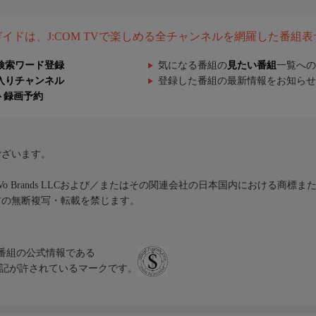
組ガイドは、J:COM TVで楽しめる全チャンネルを網羅した番組
検索ワード登録
気になる番組の
見たい番組
一覧への
入りチャンネル
登録した番組の最新情報をお知らせ
ト録画予約
ございます。
iVo Brands LLCおよび／またはその関連会社の日本国内における商標
材の無断複写・転載を禁じます。
、テレビ番組の公式情報である
スにのみ表記が許されているマークです。