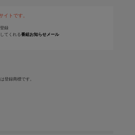
表サイトです。
登録
してくれる
番組お知らせメール
または登録商標です。