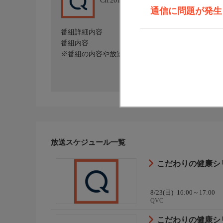
Ch.201
QVC
通信に問題が発生しま
番組詳細内容
番組内容
※番組の内容や放送日時は、変更となる場合がござ
放送スケジュール一覧
こだわりの健康シ
8/23(日)
16:00～17:00
QVC
こだわりの健康シ