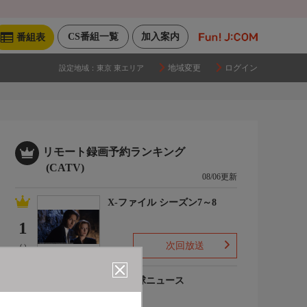
CS番組一覧
加入案内
番組表
地域変更
ログイン
設定地域：
東京 東エリア
リモート録画予約ランキング
(CATV)
08/06更新
X-ファイル シーズン7～8
1
次回放送
(-)
プロ野球ニュース
2