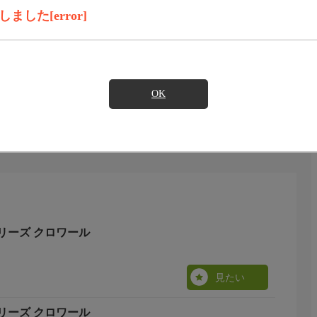
見たい
した[error]
います。
OK
リーズ クロワール
見たい
リーズ クロワール