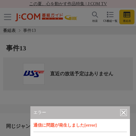
この夏、心を動かす作品特集 | J:COM TV
検索
CS番組一覧
番組表
番組表
事件13
事件13
直近の放送予定はありません
エラー
通信に問題が発生しました[error]
同じジャンルのおすすめ番組