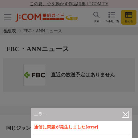
この夏、心を動かす作品特集 | J:COM TV
検索
CS番組一覧
番組表
番組表
FBC・ANNニュース
FBC・ANNニュース
直近の放送予定はありません
エラー
通信に問題が発生しました[error]
同じジャンルのおすすめ番組