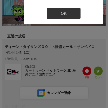
OK
直近の放送
ティーン・タイタンズＧＯ！ <怪盗カール・サンペドロ
>#144-145（二）
8月9日(日)
10:00〜11:00
Ch.602
カートゥーン ネットワークHD 海
外アニメ国内アニメ
カレンダー登録
番組詳細内容