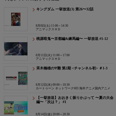
キングダム 一挙放送(3) 第26〜32話
8月8日(土) 11:00～14:30
アニマックスＨＤ
桃源暗鬼〜京都編&練馬編〜 一挙放送 #1-12
8月11日(火) 11:00～17:00
アニマックスＨＤ
斉木楠雄のΨ難 第2期 <チャンネル初> ＃1-3
8月12日(水) 09:00～10:30
カートゥーン ネットワークHD 海外アニメ国内アニメ
【一挙放送】おおきく振りかぶって 〜夏の大会
編〜「次は？」 #1
8月14日(金) 20:00～20:30