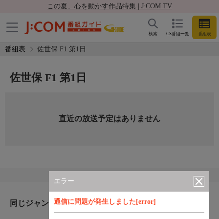
この夏、心を動かす作品特集 | J:COM TV
検索
CS番組一覧
番組表
番組表
佐世保 F1 第1日
佐世保 F1 第1日
直近の放送予定はありません
エラー
通信に問題が発生しました[error]
同じジャンルのおすすめ番組