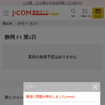
この夏、心を動かす作品特集 | J:COM TV
検索
CS番組一覧
番組表
番組表
静岡 F1 第2日
静岡 F1 第2日
直近の放送予定はありません
エラー
通信に問題が発生しました[error]
同じジャンルのおすすめ番組