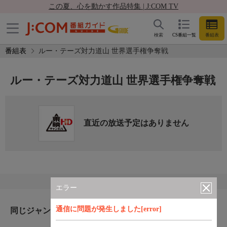
この夏、心を動かす作品特集 | J:COM TV
検索
CS番組一覧
番組表
番組表
ルー・テーズ対力道山 世界選手権争奪戦
ルー・テーズ対力道山 世界選手権争奪戦
直近の放送予定はありません
エラー
通信に問題が発生しました[error]
同じジャンルのおすすめ番組