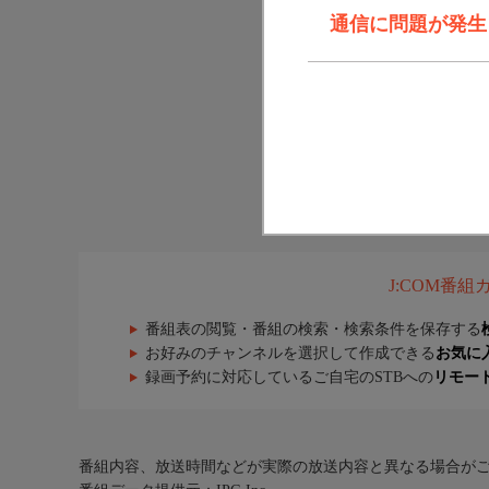
通信に問題が発生しま
J:COM番
番組表の閲覧・番組の検索・検索条件を保存する
お好みのチャンネルを選択して作成できる
お気に
録画予約に対応しているご自宅のSTBへの
リモー
番組内容、放送時間などが実際の放送内容と異なる場合が