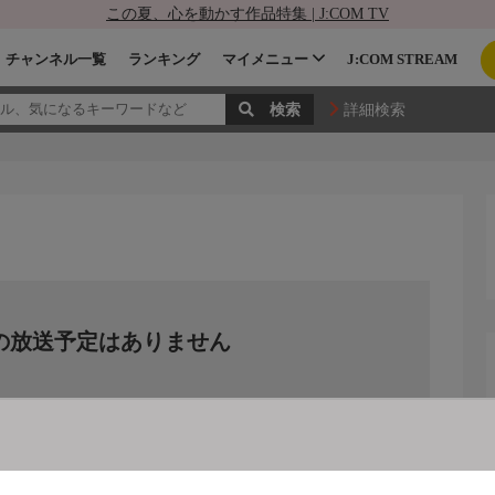
この夏、心を動かす作品特集 | J:COM TV
チャンネル一覧
ランキング
マイメニュー
J:COM STREAM
詳細検索
の放送予定はありません