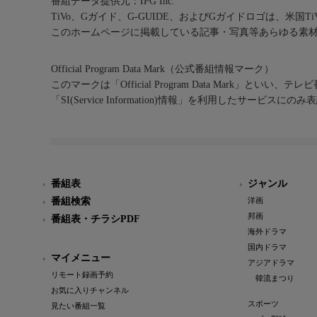
番組データ提供元：IPG Inc.
TiVo、Gガイド、G-GUIDE、およびGガイドロゴは、米国T
このホームページに掲載している記事・写真等あらゆる素
Official Program Data Mark（公式番組情報マーク）
このマークは「Official Program Data Mark」といい
「SI(Service Information)情報」を利用したサービ
番組表
ジャンル
番組検索
洋画
邦画
番組表・チラシPDF
海外ドラマ
国内ドラマ
マイメニュー
アジアドラマ
リモート録画予約
韓流まつり
お気に入りチャンネル
スポーツ
見たい番組一覧