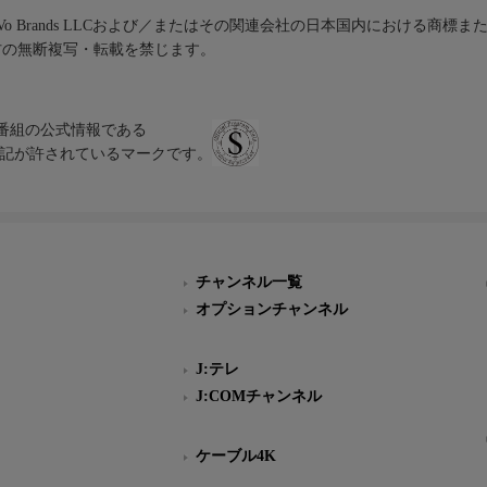
iVo Brands LLCおよび／またはその関連会社の日本国内における商標
材の無断複写・転載を禁じます。
、テレビ番組の公式情報である
スにのみ表記が許されているマークです。
チャンネル一覧
オプションチャンネル
J:テレ
J:COMチャンネル
ケーブル4K