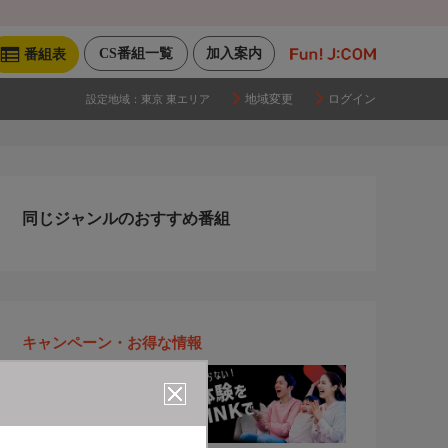
CS番組一覧
加入案内
番組表
地域変更
ログイン
設定地域：
東京 東エリア
同じジャンルのおすすめ番組
キャンペーン・お得な情報