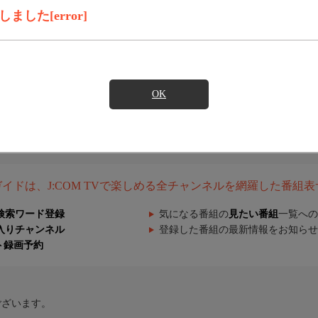
した[error]
OK
組ガイドは、J:COM TVで楽しめる全チャンネルを網羅した番組
検索ワード登録
気になる番組の
見たい番組
一覧への
入りチャンネル
登録した番組の最新情報をお知らせ
ト録画予約
ございます。