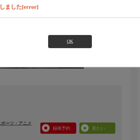
した[error]
OK
スポーツ・アニメ
録画予約
見たい