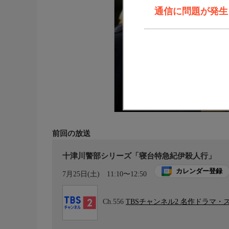
通信に問題が発生しま
前回の放送
十津川警部シリーズ「寝台特急紀伊殺人行」
カレンダー登録
7月25日(土)
11:10〜12:50
Ch.556
TBSチャンネル2 名作ドラマ・