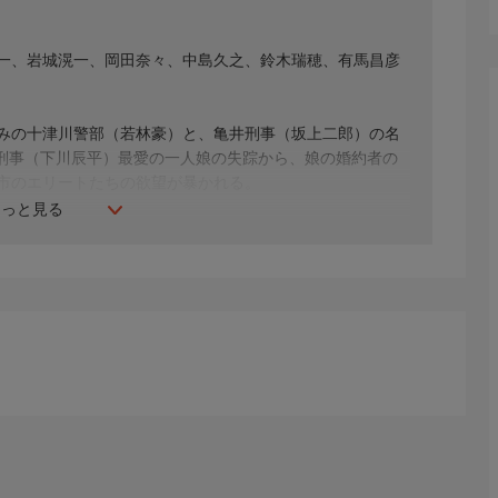
一、岩城滉一、岡田奈々、中島久之、鈴木瑞穂、有馬昌彦
みの十津川警部（若林豪）と、亀井刑事（坂上二郎）の名
本刑事（下川辰平）最愛の一人娘の失踪から、娘の婚約者の
都市のエリートたちの欲望が暴かれる。
もっと見る