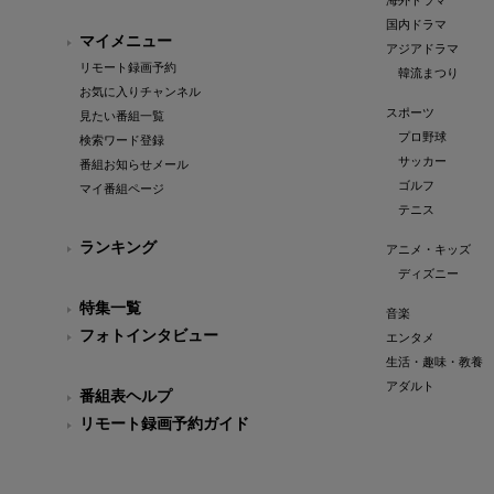
海外ドラマ
国内ドラマ
マイメニュー
アジアドラマ
リモート録画予約
韓流まつり
お気に入りチャンネル
スポーツ
見たい番組一覧
プロ野球
検索ワード登録
サッカー
番組お知らせメール
ゴルフ
マイ番組ページ
テニス
ランキング
アニメ・キッズ
ディズニー
特集一覧
音楽
フォトインタビュー
エンタメ
生活・趣味・教養
アダルト
番組表ヘルプ
リモート録画予約ガイド