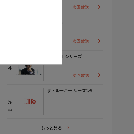
次回放送
(1)
下山メシ
3
次回放送
(-)
ガリレオ シリーズ
4
次回放送
(-)
ザ・ルーキー シーズン5
5
(5)
もっと見る