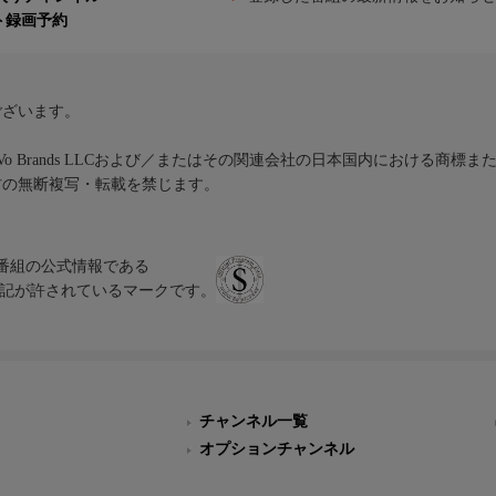
ト録画予約
ございます。
iVo Brands LLCおよび／またはその関連会社の日本国内における商標
材の無断複写・転載を禁じます。
、テレビ番組の公式情報である
スにのみ表記が許されているマークです。
チャンネル一覧
オプションチャンネル