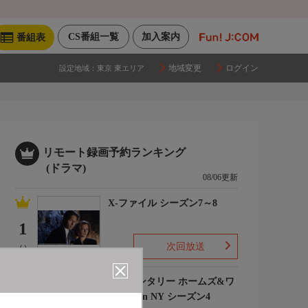
CS番組一覧
加入案内
番組表
地域変更
ログイン
設定地域：
東京 東エリア
リモート録画予約ランキング
(ドラマ)
08/06更新
X-ファイル シーズン7～8
1
次回放送
(-)
エレメンタリー ホームズ&ワ
トソン in NY シーズン4
2