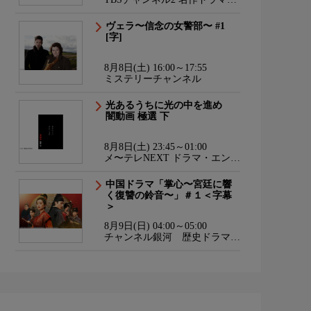
スポーツ・アニメ
ヴェラ〜信念の女警部〜 #1
[字]
8月8日(土) 16:00～17:55
ミステリーチャンネル
光あるうちに光の中を進め
闇動画 極選 下
8月8日(土) 23:45～01:00
メ〜テレNEXT ドラマ・エンタ
メ・ダンス
中国ドラマ「掌心〜宮廷に響
く復讐の鈴音〜」＃１＜字幕
＞
8月9日(日) 04:00～05:00
チャンネル銀河 歴史ドラマ・
サスペンス・日本のうた