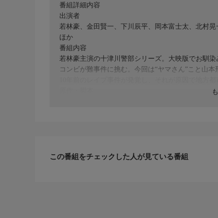
番組詳細内容
出演者
若林豪、金田賢一、下川辰平、岡本富士太、北村晃
ほか
番組内容
若林豪主演の十津川警部シリーズ。大映版でお馴染
コンビが難事件に挑む。今回は“ヤマさん”こと山
10年前のレイプ事件が発覚し、それが原因で地方
原作・脚本
【原作】西村京太郎【脚本】山浦弘靖
制作
大映テレビ／TBS 1984
プロデューサー
野木小四郎、野村清
ディレクター
この番組をチェックした人が見ている番組
山口和彦