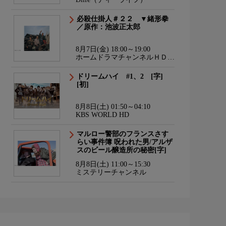
必殺仕掛人＃２２ ▼緒形拳
／原作：池波正太郎
8月7日(金) 18:00～19:00
ホームドラマチャンネルＨＤ
韓流・時代劇・国内ドラマ
ドリームハイ #1、2 [字]
[初]
8月8日(土) 01:50～04:10
KBS WORLD HD
マルロー警部のフランスさす
らい事件簿 呪われた男/アルザ
スのビール醸造所の秘密[字]
8月8日(土) 11:00～15:30
ミステリーチャンネル