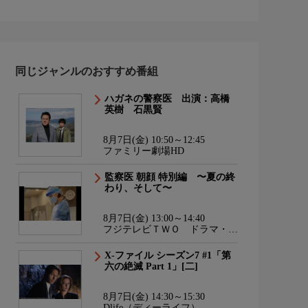
同じジャンルのおすすめ番組
ハガネの警察医 出演：高橋
英樹 石黒賢
8月7日(金) 10:50～12:45
ファミリー劇場HD
監察医 朝顔 特別編 〜夏の終
わり、そして〜
8月7日(金) 13:00～14:40
フジテレビＴＷＯ ドラマ・ア
ニメ
X-ファイル シーズン7 #1「第
六の絶滅 Part 1」[二]
8月7日(金) 14:30～15:30
Dlife（ディーライフ）