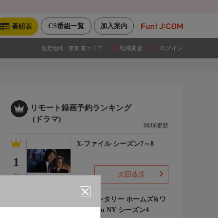
CS番組一覧
加入案内
番組表
地域変更
ログイン
設定地域：
東京 東エリア
リモート録画予約ランキング
(ドラマ)
08/06更新
X-ファイル シーズン7～8
1
次回放送
(-)
エレメンタリー ホームズ&ワ
トソン in NY シーズン4
2