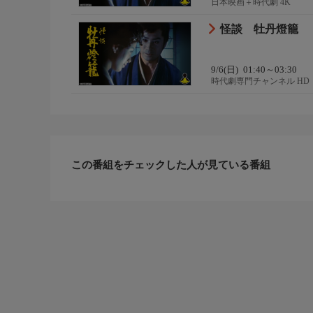
日本映画＋時代劇 4K
怪談 牡丹燈籠
9/6(日)
01:40～03:30
時代劇専門チャンネル HD
この番組をチェックした人が見ている番組