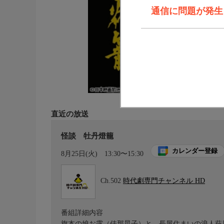
通信に問題が発生しま
直近の放送
怪談 牡丹燈籠
カレンダー登録
8月25日(火)
13:30〜15:30
Ch.502
時代劇専門チャンネル HD
番組詳細内容
旗本の娘お露（佳那晃子）と、長屋住まいの浪人萩