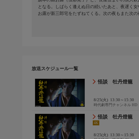
となる。しばらく逢えぬ日の続いたあと、夜遅く女
お露が新三郎宅をたずねてくる。次の夜もまた次の
放送スケジュール一覧
怪談 牡丹燈籠
8/25(火)
13:30～15:30
時代劇専門チャンネル HD
怪談 牡丹燈籠
4K
8/25(火)
13:30～15:30