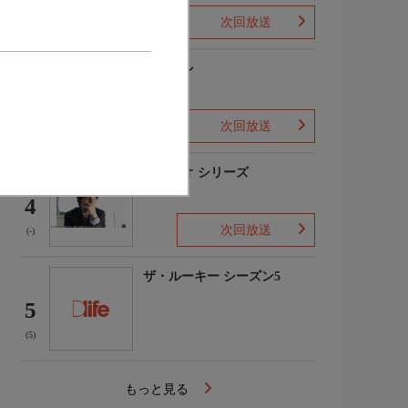
次回放送
(1)
下山メシ
3
次回放送
(-)
ガリレオ シリーズ
4
次回放送
(-)
ザ・ルーキー シーズン5
5
(5)
もっと見る