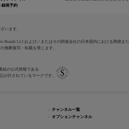
ト録画予約
ございます。
iVo Brands LLCおよび／またはその関連会社の日本国内における商標
材の無断複写・転載を禁じます。
、テレビ番組の公式情報である
スにのみ表記が許されているマークです。
チャンネル一覧
オプションチャンネル