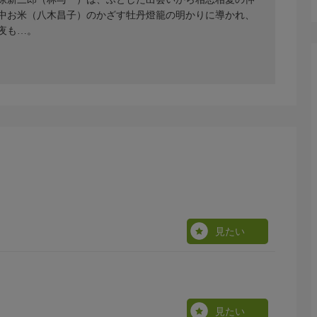
中お米（八木昌子）のかざす牡丹燈籠の明かりに導かれ、
夜も…。
見たい
見たい