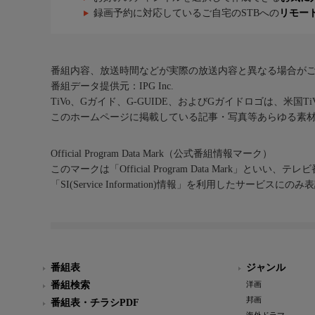
録画予約に対応しているご自宅のSTBへの
リモー
番組内容、放送時間などが実際の放送内容と異なる場合が
番組データ提供元：IPG Inc.
TiVo、Gガイド、G-GUIDE、およびGガイドロゴは、米国T
このホームページに掲載している記事・写真等あらゆる素
Official Program Data Mark（公式番組情報マーク）
このマークは「Official Program Data Mark」といい
「SI(Service Information)情報」を利用したサービ
番組表
ジャンル
番組検索
洋画
邦画
番組表・チラシPDF