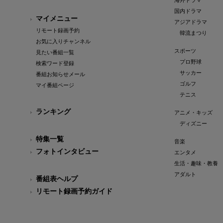
海外ドラマ
国内ドラマ
マイメニュー
アジアドラマ
リモート録画予約
韓流まつり
お気に入りチャンネル
スポーツ
見たい番組一覧
プロ野球
検索ワード登録
サッカー
番組お知らせメール
ゴルフ
マイ番組ページ
テニス
ランキング
アニメ・キッズ
ディズニー
特集一覧
音楽
フォトインタビュー
エンタメ
生活・趣味・教養
アダルト
番組表ヘルプ
リモート録画予約ガイド