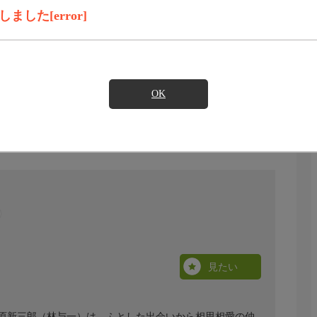
した[error]
OK
見たい
原新三郎（林与一）は、ふとした出会いから相思相愛の仲