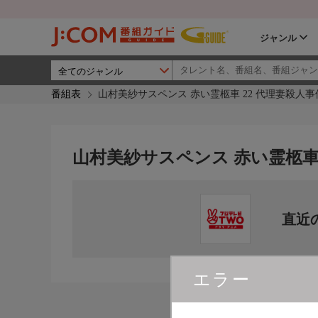
ジャンル
番組表
山村美紗サスペンス 赤い霊柩車 22 代理妻殺人事
山村美紗サスペンス 赤い霊柩車 
直近
エラー