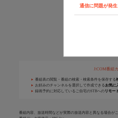
通信に問題が発生しま
J:COM番
番組表の閲覧・番組の検索・検索条件を保存する
お好みのチャンネルを選択して作成できる
お気に
録画予約に対応しているご自宅のSTBへの
リモー
番組内容、放送時間などが実際の放送内容と異なる場合が