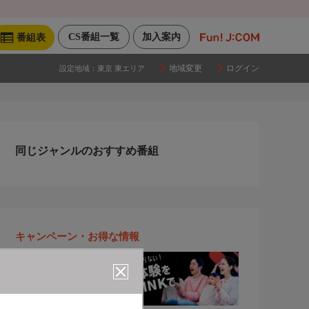
CS番組一覧
加入案内
番組表
地域変更
ログイン
設定地域：
東京 東エリア
同じジャンルのおすすめ番組
キャンペーン・お得な情報