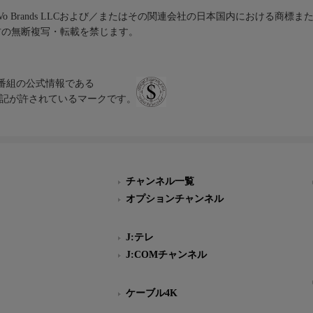
iVo Brands LLCおよび／またはその関連会社の日本国内における商標
材の無断複写・転載を禁じます。
、テレビ番組の公式情報である
スにのみ表記が許されているマークです。
チャンネル一覧
オプションチャンネル
J:テレ
J:COMチャンネル
ケーブル4K