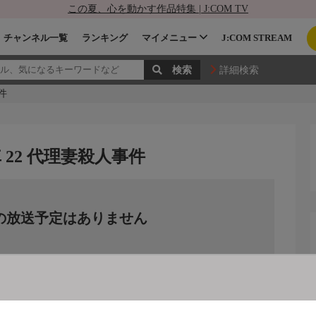
この夏、心を動かす作品特集 | J:COM TV
チャンネル一覧
ランキング
マイメニュー
J:COM STREAM
詳細検索
件
22 代理妻殺人事件
の放送予定はありません