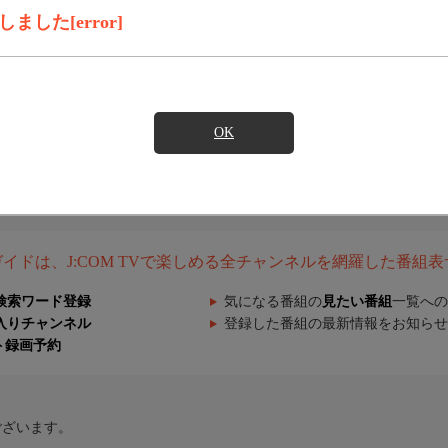
した[error]
OK
組ガイドは、J:COM TVで楽しめる全チャンネルを網羅した番組
検索ワード登録
気になる番組の
見たい番組
一覧への
入りチャンネル
登録した番組の最新情報をお知らせ
ト録画予約
ございます。