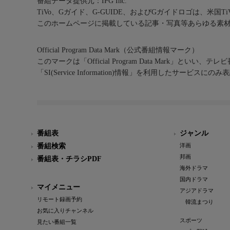
番組データ提供元：IPG Inc.
TiVo、Gガイド、G-GUIDE、およびGガイドロゴは、米国T
このホームページに掲載している記事・写真等あらゆる素
Official Program Data Mark（公式番組情報マーク）
このマークは「Official Program Data Mark」といい
「SI(Service Information)情報」を利用したサービ
番組表
ジャンル
番組検索
洋画
邦画
番組表・チラシPDF
海外ドラマ
国内ドラマ
マイメニュー
アジアドラマ
リモート録画予約
韓流まつり
お気に入りチャンネル
スポーツ
見たい番組一覧